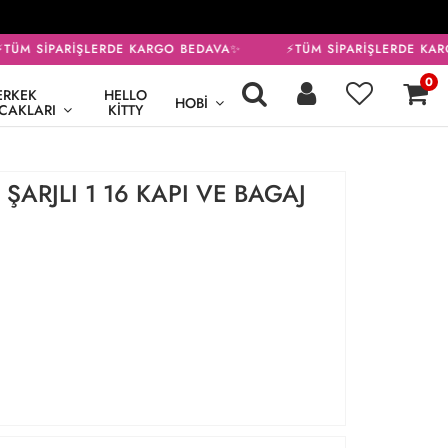
ÜM SİPARİŞLERDE KARGO BEDAVA✨
⚡TÜM SİPARİŞLERDE KAR
0
ERKEK
HELLO
HOBI
CAKLARI
KITTY
 ŞARJLI 1 16 KAPI VE BAGAJ