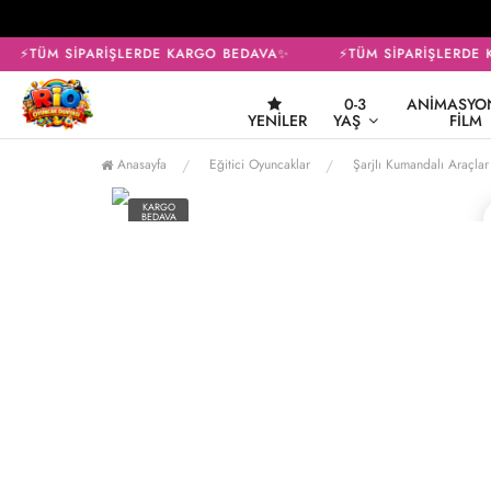
⚡TÜM SİPARİŞLERDE KARGO BEDAVA✨
⚡TÜM SİPARİŞLERDE K
0-3
ANIMASYON
YENILER
YAŞ
FILM
Anasayfa
Eğitici Oyuncaklar
ŞarjIı Kumandalı Araçlar
KARGO
BEDAVA