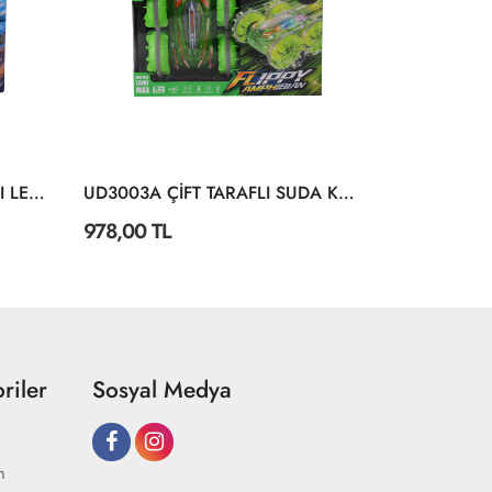
UD3002A 8 CH ÇİFT TARAFLI LED IŞIKLI AKROBAT ARABA
UD3003A ÇİFT TARAFLI SUDA KARADA GİDEN ARABA
978,00 TL
2.566,80 
riler
Sosyal Medya
m