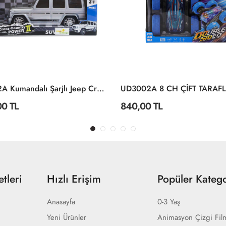
8578-2A Kumandalı Şarjlı Jeep Cross Country -Limon Oyuncak
00 TL
840,00 TL
tleri
Hızlı Erişim
Popüler Katego
Anasayfa
0-3 Yaş
Yeni Ürünler
Animasyon Çizgi Fil