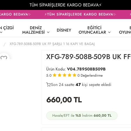
TÜM SİPARİŞLERDE KARGO BEDAVA⚡
ARGO BEDAVA✨
⚡TÜM SİPARİŞLERDE KARGO BEDAVA✨
⚡T
 ÇIZGI
DENIZ
EĞITICI
DISNEY
MALZEMESI
OYUNCAKLAR
OYUN
XFG-789-508B-509B UK FF ŞARJLI 1 16 KAPI VE BAGAJ
XFG-789-508B-509B UK FF
Ürün Kodu:
V04.789508B509B
5.0
0
Değerlendirme
Son 24 saatte
30
47
16
kişi sepete ekledi
660,00
TL
Havale/EFT ile
%5
İndirim
660,00
TL