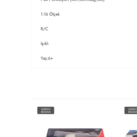
1:16 Ölçek
R/C
Işıklı
Yaş:6+
KARGO
KARG
BEDAVA
BEDAV