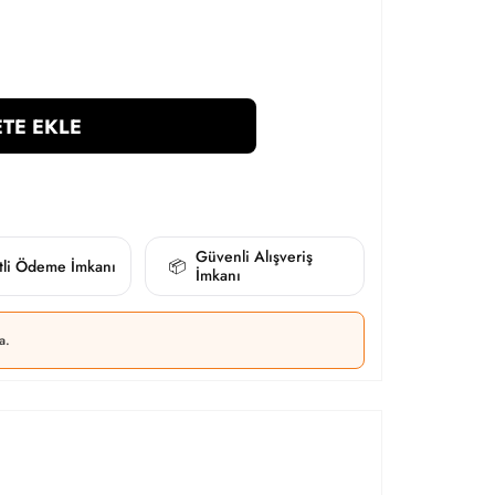
TE EKLE
Güvenli Alışveriş
itli Ödeme İmkanı
📦
İmkanı
a.