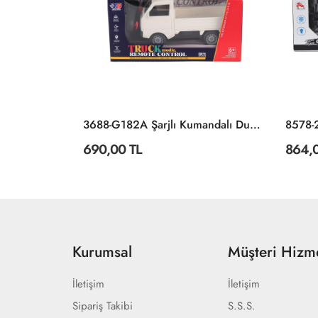
689-367 Kumandalı Sesli Işıklı Bulldozer -Gepettoys
3688-G182A Şarjlı Kumandalı Duman Atan Kamyonet
690,00 TL
864,
Kurumsal
Müşteri Hizme
İletişim
İletişim
Sipariş Takibi
S.S.S.