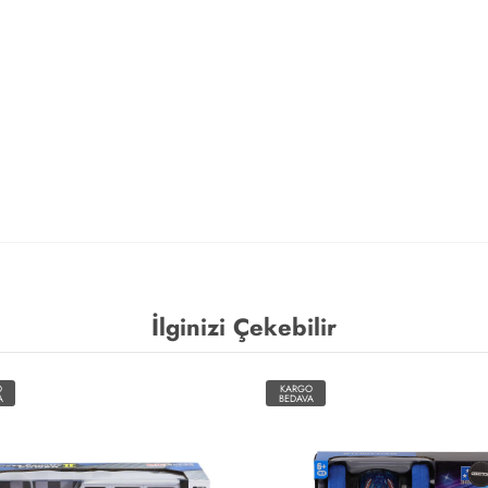
İlginizi Çekebilir
O
KARGO
A
BEDAVA