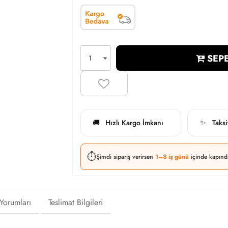
SEPE
Hızlı Kargo İmkanı
Taks
🚚
✨
⏱️
Şimdi sipariş verirsen
1–3 iş günü
içinde kapınd
 Yorumları
Teslimat Bilgileri