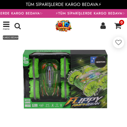
TÜM SİPARİŞLERDE KARGO BEDAVA⚡
LERDE KARGO BEDAVA✨
⚡TÜM SİPARİŞLERDE KARGO BEDAVA✨
0
menü
KARGO BEDAVA