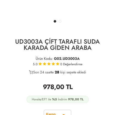
UD3003A ÇİFT TARAFLI SUDA
KARADA GİDEN ARABA
Ürün Kodu:
G02.UD3003A
5.0
0
Değerlendirme
Son 24 saatte
23
28
10
kişi sepete ekledi
978,00
TL
Havale/EFT ile
%5
İndirim
978,00
TL