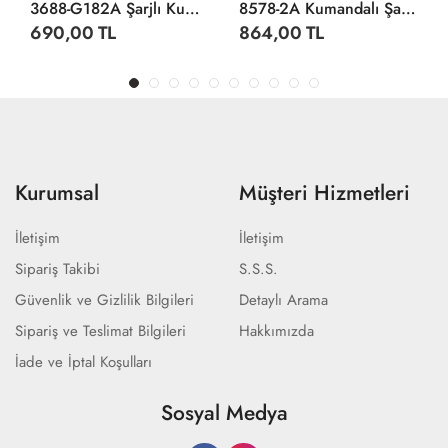
3688-G182A Şarjlı Kumandalı Duman Atan Kamyonet
8578-2A Kumandalı Şarjlı Jeep Cross Country -Limon Oyuncak
690,00 TL
864,00 TL
Kurumsal
Müşteri Hizmetleri
İletişim
İletişim
Sipariş Takibi
S.S.S.
Güvenlik ve Gizlilik Bilgileri
Detaylı Arama
Sipariş ve Teslimat Bilgileri
Hakkımızda
İade ve İptal Koşulları
Sosyal Medya