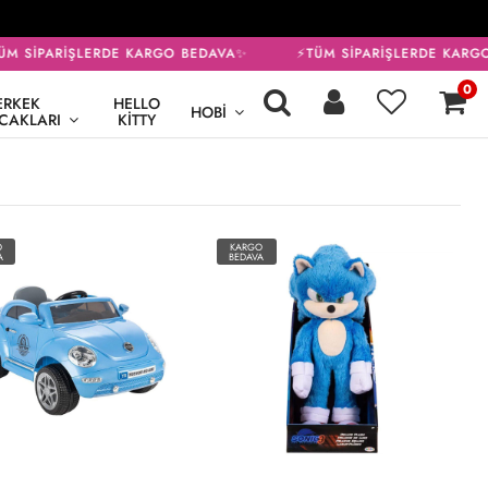
 SİPARİŞLERDE KARGO BEDAVA✨
⚡TÜM SİPARİŞLERDE KARGO
0
ERKEK
HELLO
HOBI
CAKLARI
KITTY
O
KARGO
A
BEDAVA