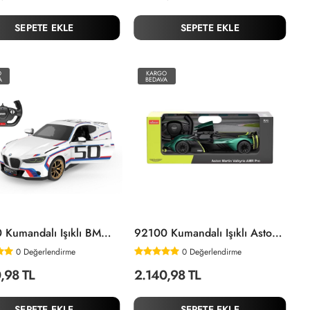
SEPETE EKLE
SEPETE EKLE
O
KARGO
A
BEDAVA
92800 Kumandalı Işıklı BMW 1:14 -Sunman
92100 Kumandalı Işıklı Aston Martin Valkyrie Amr Pro 1:14 -Sunman
0
Değerlendirme
0
Değerlendirme
,98 TL
2.140,98 TL
SEPETE EKLE
SEPETE EKLE