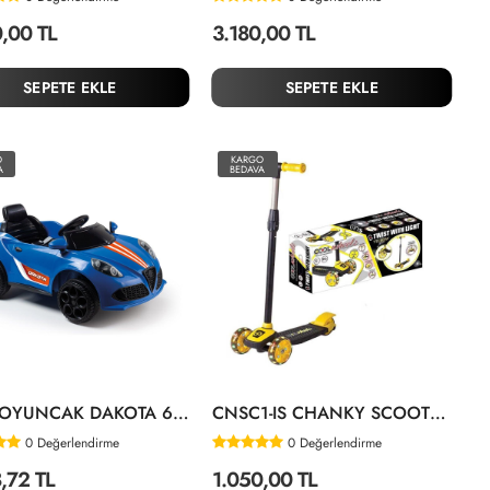
,00 TL
3.180,00 TL
SEPETE EKLE
SEPETE EKLE
O
KARGO
A
BEDAVA
8094 OYUNCAK DAKOTA 6V AKÜLÜ ARABA
CNSC1-IS CHANKY SCOOTER SARI IŞIKLI KUTULU
0
Değerlendirme
0
Değerlendirme
,72 TL
1.050,00 TL