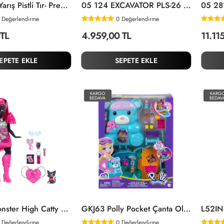
FAB-1604 Yarış Pistli Tır- Prestij Oyuncak
05 124 EXCAVATOR PLS-26 TRAKTÖR KEPÇELİ 6V AKÜLÜ
Değerlendirme
0
Değerlendirme
 TL
4.959,00 TL
11.11
EPETE EKLE
SEPETE EKLE
KARGO
KARG
BEDAVA
BEDAV
HXH76 Monster High Catty Noir
GKJ63 Polly Pocket Çanta Olabilen Micro Oyun Setleri / +4 Yaş
Değerlendirme
0
Değerlendirme