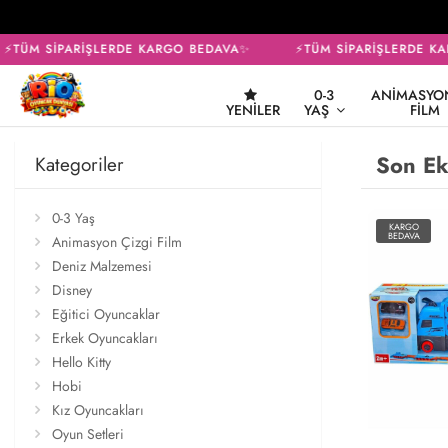
TÜM SİPARİŞLERDE KARGO BEDAVA✨
⚡TÜM SİPARİŞLERDE KAR
0-3
ANIMASYON
YENILER
YAŞ
FILM
Son Ek
Kategoriler
0-3 Yaş
KARGO
BEDAVA
Animasyon Çizgi Film
Deniz Malzemesi
Disney
Eğitici Oyuncaklar
Erkek Oyuncakları
Hello Kitty
Hobi
Kız Oyuncakları
Oyun Setleri