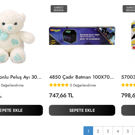
KARGO
KARG
BEDAVA
BEDAV
3186 Papyonlu Peluş Ayı 30 Cm -Sunman
4850 Çadır Batman 100X70X100 Cm -Sunman
Değerlendirme
0
Değerlendirme
L
747,66 TL
798,6
EPETE EKLE
SEPETE EKLE
1
2
3
4
5