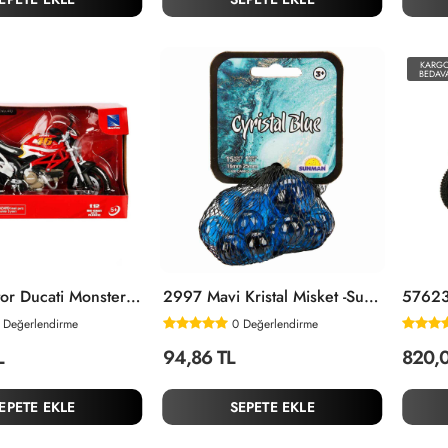
KARG
BEDAV
57513 Motor Ducati Monster -Sunman
2997 Mavi Kristal Misket -Sunman
Değerlendirme
0
Değerlendirme
L
94,86 TL
820,0
EPETE EKLE
SEPETE EKLE