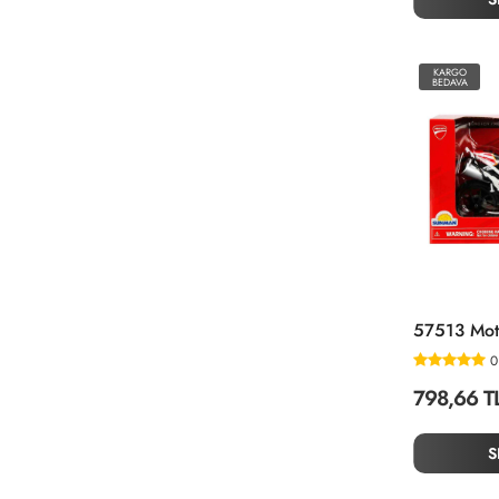
KARGO
BEDAVA
0
798,66 T
S