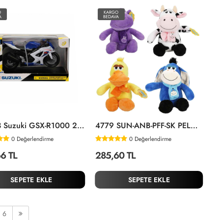
O
KARGO
A
BEDAVA
57003 Suzuki GSX-R1000 2008 -Sunman
4779 SUN-ANB-PFF-SK PELUŞ EĞLENCELİ HAYVANLAR 25 CM 4A
0
Değerlendirme
0
Değerlendirme
6 TL
285,60 TL
SEPETE EKLE
SEPETE EKLE
6