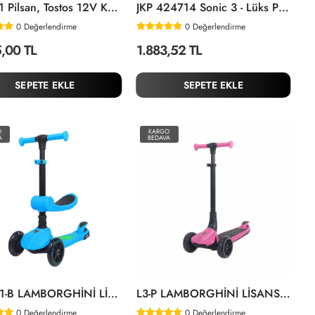
05 281 Pilsan, Tostos 12V Kumandalı Akülü Araba Metalik Mavi +3 Yaş
JKP 424714 Sonic 3 - Lüks Pelüş Figür 34 Cm Sonic
0
Değerlendirme
0
Değerlendirme
5,00 TL
1.883,52 TL
SEPETE EKLE
SEPETE EKLE
O
KARGO
A
BEDAVA
L52IN1-B LAMBORGHİNİ LİSANSLI KATLANIR OTURAKLI IŞIKLI SCOOTER MAVİ
L3-P LAMBORGHİNİ LİSANSLI KOLAY KATLANIR IŞIKLI ORTA GÖVDE VE 3 TEKER
0
Değerlendirme
0
Değerlendirme