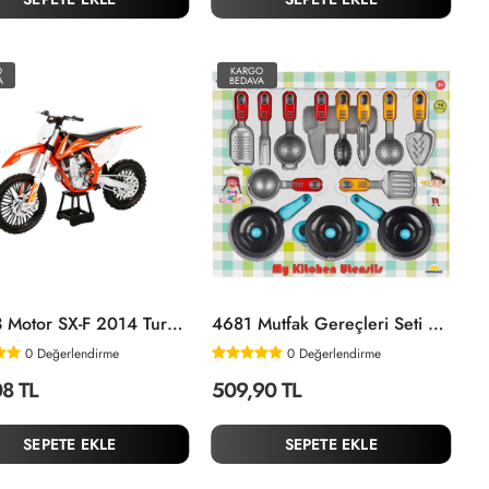
O
KARGO
A
BEDAVA
57623 Motor SX-F 2014 Turuncu -Sunman
4681 Mutfak Gereçleri Seti 16 Parça -Sunman
0
Değerlendirme
0
Değerlendirme
8 TL
509,90 TL
SEPETE EKLE
SEPETE EKLE