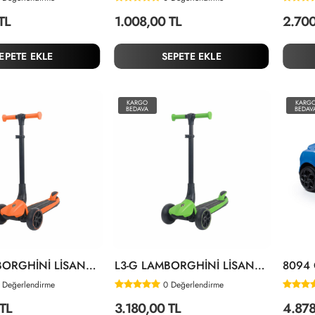
TL
1.008,00 TL
2.700
EPETE EKLE
SEPETE EKLE
KARGO
KARG
BEDAVA
BEDAV
L3-O LAMBORGHİNİ LİSANSLI KOLAY KATLANIR IŞIKLI ORTA GÖVDE VE 3 TEKER
L3-G LAMBORGHİNİ LİSANSLI KOLAY KATLANIR IŞIKLI ORTA GÖVDE VE 3 TEKER
Değerlendirme
0
Değerlendirme
TL
3.180,00 TL
4.878