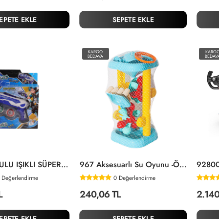
EPETE EKLE
SEPETE EKLE
KARGO
KARG
BEDAVA
BEDAV
567-3 KUTULU IŞIKLI SÜPER TOPAÇLAR
967 Aksesuarlı Su Oyunu -Öz Bayraktar
Değerlendirme
0
Değerlendirme
L
240,06 TL
2.140
EPETE EKLE
SEPETE EKLE