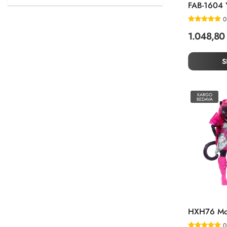
Peluşlar
Spor Dış Mekan Oyuncakları
0
Spor Setleri
1.048,80
S
KARGO
BEDAVA
0