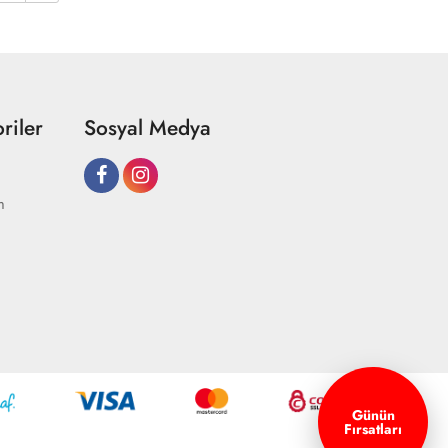
riler
Sosyal Medya
m
Günün
Fırsatları