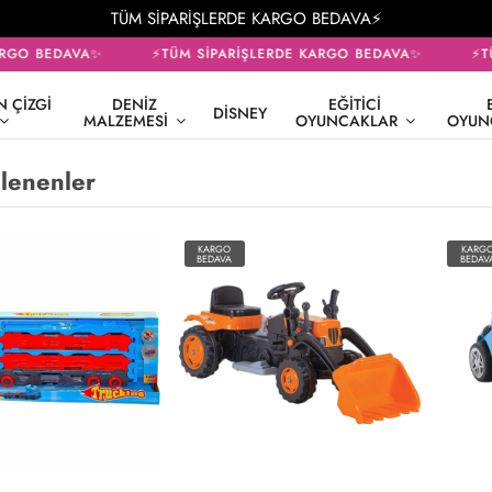
TÜM SİPARİŞLERDE KARGO BEDAVA⚡
GO BEDAVA✨
⚡TÜM SİPARİŞLERDE KARGO BEDAVA✨
⚡TÜM
 ÇIZGI
DENIZ
EĞITICI
DISNEY
MALZEMESI
OYUNCAKLAR
OYUN
lenenler
KARGO
KARG
BEDAVA
BEDAV