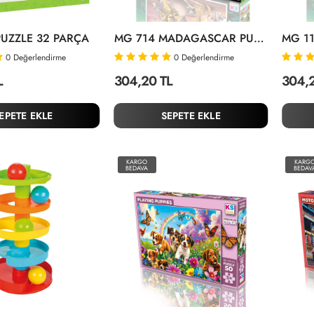
PUZZLE 32 PARÇA
MG 714 MADAGASCAR PUZZLE 100 PRÇ
0
Değerlendirme
0
Değerlendirme
L
304,20 TL
304,
EPETE EKLE
SEPETE EKLE
KARGO
KARG
BEDAVA
BEDAV