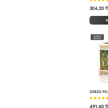
304,20 T
S
KARGO
BEDAVA
491,40 T