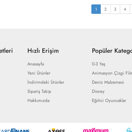
1
2
3
4
tleri
Hızlı Erişim
Popüler Katego
Anasayfa
0-3 Yaş
Yeni Ürünler
Animasyon Çizgi Fil
İndirimdeki Ürünler
Deniz Malzemesi
Sipariş Takip
Disney
Hakkımızda
Eğitici Oyuncaklar