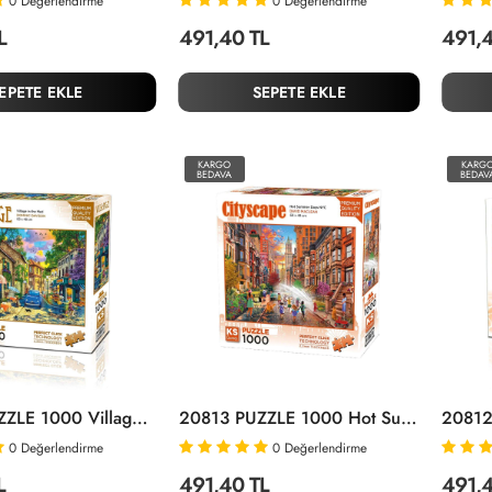
0
Değerlendirme
0
Değerlendirme
L
491,40 TL
491,4
EPETE EKLE
SEPETE EKLE
KARGO
KARG
BEDAVA
BEDAV
20820 PUZZLE 1000 Village In The Med
20813 PUZZLE 1000 Hot Summer Days NYC
0
Değerlendirme
0
Değerlendirme
L
491,40 TL
491,4