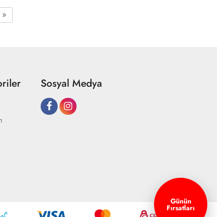
riler
Sosyal Medya
m
Günün
Fırsatları