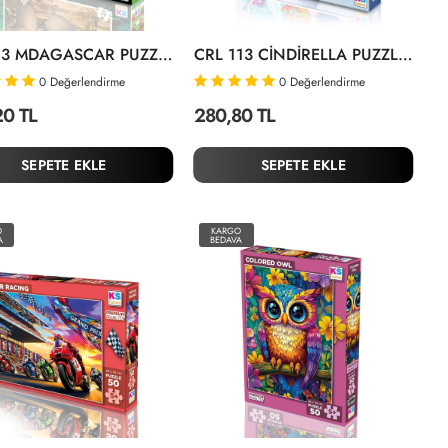
MG 113 MDAGASCAR PUZZLE 200 PRÇ
CRL 113 CİNDİRELLA PUZZLE 200
0
Değerlendirme
0
Değerlendirme
20 TL
280,80 TL
SEPETE EKLE
SEPETE EKLE
O
KARGO
A
BEDAVA