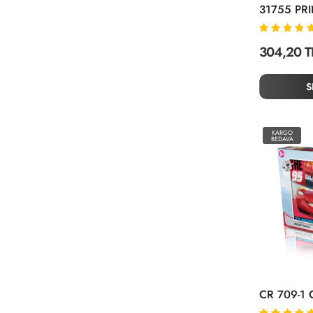
304,20 T
S
KARGO
BEDAVA
CR 709-1