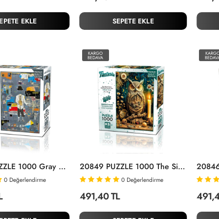
EPETE EKLE
SEPETE EKLE
KARGO
KARG
BEDAVA
BEDAV
20684 PUZZLE 1000 Gray Composition
20849 PUZZLE 1000 The Silent Town Watched By The Owl
0
Değerlendirme
0
Değerlendirme
L
491,40 TL
491,4