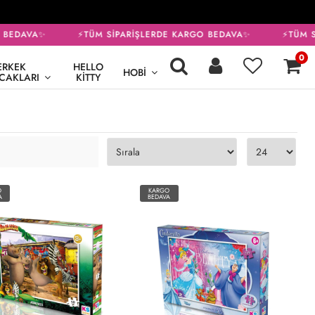
BEDAVA✨
⚡TÜM SİPARİŞLERDE KARGO BEDAVA✨
⚡TÜM Sİ
0
ERKEK
HELLO
HOBI
CAKLARI
KITTY
O
KARGO
A
BEDAVA