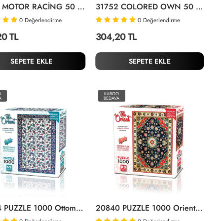
31753 MOTOR RACİNG 50 PARÇA PUZZLE
31752 COLORED OWN 50 PARÇA PUZZLE
0
Değerlendirme
0
Değerlendirme
20 TL
304,20 TL
SEPETE EKLE
SEPETE EKLE
O
KARGO
A
BEDAVA
20844 PUZZLE 1000 Ottoman Tulip Tiles
20840 PUZZLE 1000 Oriental Carpet