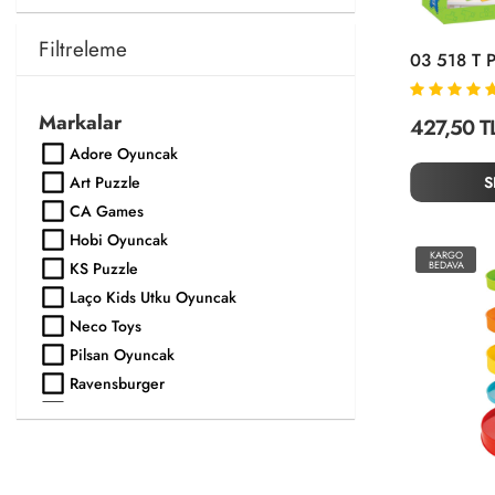
Filtreleme
03 518 T 
Markalar
427,50 T
Adore Oyuncak
S
Art Puzzle
CA Games
Hobi Oyuncak
KARGO
BEDAVA
KS Puzzle
Laço Kids Utku Oyuncak
Neco Toys
Pilsan Oyuncak
Ravensburger
Sunman
Vardem Oyuncak
Zuzu Toys