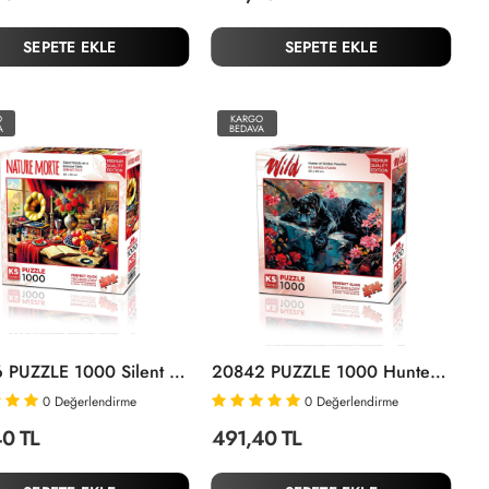
SEPETE EKLE
SEPETE EKLE
O
KARGO
A
BEDAVA
20846 PUZZLE 1000 Silent Melody On A Baroque Table
20842 PUZZLE 1000 Hunter Of Hidden Paradise
0
Değerlendirme
0
Değerlendirme
0 TL
491,40 TL