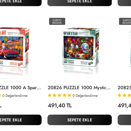
EPETE EKLE
SEPETE EKLE
KARGO
KARG
BEDAVA
BEDAV
20838 PUZZLE 1000 A Sparkling American Dream
20826 PUZZLE 1000 Mystical House In The Forest
0
Değerlendirme
0
Değerlendirme
L
491,40 TL
491,4
EPETE EKLE
SEPETE EKLE