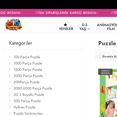
GO BEDAVA✨
⚡TÜM SİPARİŞLERDE KARGO BEDAVA✨
⚡TÜM
0-3
ANIMASYON
YENILER
YAŞ
FILM
Puzzle
Kategoriler
100 Parça Puzzle
Ücretsiz K
1000 Parça Puzzle
1500 Parça Puzzle
KARGO
BEDAVA
2000 Parça Puzzle
200Parça Puzzle
3000 6000 Parça Puzzle
3D 3 Boyutlu Puzzle
500 Parça Puzzle
Hylkies Puzzle
Puzzle Yardımcıları