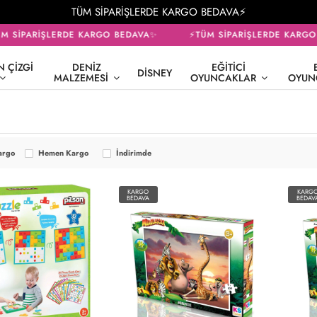
TÜM SİPARİŞLERDE KARGO BEDAVA⚡
 SİPARİŞLERDE KARGO BEDAVA✨
⚡TÜM SİPARİŞLERDE KARGO 
 ÇIZGI
DENIZ
EĞITICI
DISNEY
MALZEMESI
OYUNCAKLAR
OYUN
argo
Hemen Kargo
İndirimde
KARGO
KARG
BEDAVA
BEDAV