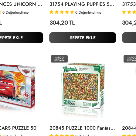
31755 PRINCES UNICORN 50 PARÇA PUZZLE
31754 PLAYING PUPPIES 50 PARÇA PUZZLE
0
Değerlendirme
0
Değerlendirme
L
304,20 TL
304,
EPETE EKLE
SEPETE EKLE
KARGO
KARG
BEDAVA
BEDAV
 CARS PUZZLE 50
20845 PUZZLE 1000 Fantasy Playing Cards