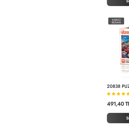
S
KARGO
BEDAVA
491,40 T
S