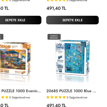
0
Değerlendirme
0
Değerlendirme
0 TL
491,40 TL
SEPETE EKLE
SEPETE EKLE
O
KARGO
A
BEDAVA
20812 PUZZLE 1000 Evening In Portofino
20685 PUZZLE 1000 Blue Composition
0
Değerlendirme
0
Değerlendirme
0 TL
491,40 TL