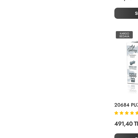
S
KARGO
BEDAVA
491,40 T