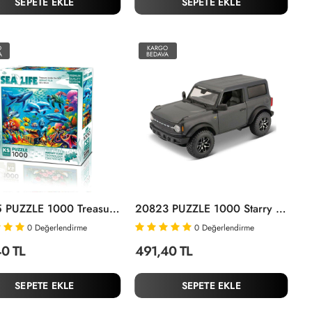
SEPETE EKLE
SEPETE EKLE
O
KARGO
A
BEDAVA
20825 PUZZLE 1000 Treasure Under The Sea
20823 PUZZLE 1000 Starry Night Of Art
0
Değerlendirme
0
Değerlendirme
0 TL
491,40 TL
SEPETE EKLE
SEPETE EKLE