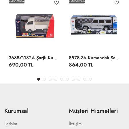
KARGO BEDAVA
KARGO BEDAVA
3688-G182A Şarjlı Kumandalı Duman Atan Kamyonet
8578-2A Kumandalı Şarjlı Jeep Cross Country -Limon Oyuncak
690,00 TL
864,00 TL
Kurumsal
Müşteri Hizmetleri
İletişim
İletişim