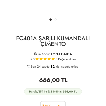
FC401A ŞARJLI KUMANDALI
ÇİMENTO
Ürün Kodu:
LMN.FC401A
5.0
0
Değerlendirme
Son 24 saatte
19
32
11
kişi sepete ekledi
666,00
TL
Havale/EFT ile
%5
İndirim
666,00
TL