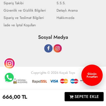
Sipariş Takibi
S.S.S.
Güvenlik ve Gizlilik Bilgileri
Detaylı Arama
Sipariş ve Teslimat Bilgileri
Hakkımızda
İade ve İptal Koşulları
Sosyal Medya
Copyrights © 2026 Koçak Toys
Günün
Fırsatları
Geliştir - powered by innovation
666,00
TL
SEPETE EKLE
Anasayfa
Üye Girişi
Sepetim
Sipariş Takibi
İletişim