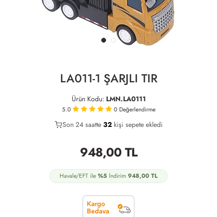
LA011-1 ŞARJLI TIR
Ürün Kodu:
LMN.LA0111
5.0
0
Değerlendirme
Son 24 saatte
23
32
9
kişi sepete ekledi
948,00
TL
Havale/EFT ile
%5
İndirim
948,00
TL