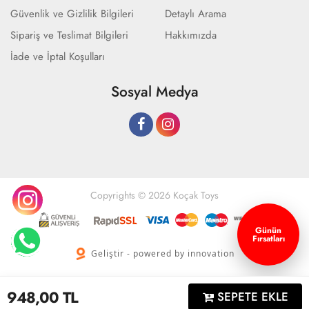
Güvenlik ve Gizlilik Bilgileri
Detaylı Arama
Sipariş ve Teslimat Bilgileri
Hakkımızda
İade ve İptal Koşulları
Sosyal Medya
Copyrights © 2026 Koçak Toys
Günün
Fırsatları
Geliştir - powered by innovation
948,00
TL
SEPETE EKLE
Anasayfa
Üye Girişi
Sepetim
Sipariş Takibi
İletişim