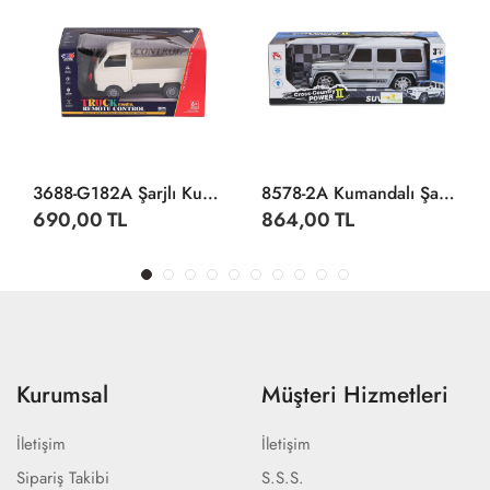
3688-G182A Şarjlı Kumandalı Duman Atan Kamyonet
8578-2A Kumandalı Şarjlı Jeep Cross Country -Limon Oyuncak
690,00 TL
864,00 TL
Kurumsal
Müşteri Hizmetleri
İletişim
İletişim
Sipariş Takibi
S.S.S.