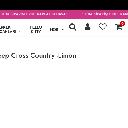
ÜM SİPARİŞLERDE KARGO BEDAVA✨
⚡TÜM SİPARİŞLERDE KAR
0
ERKEK
HELLO
HOBI
CAKLARI
KITTY
eep Cross Country -Limon