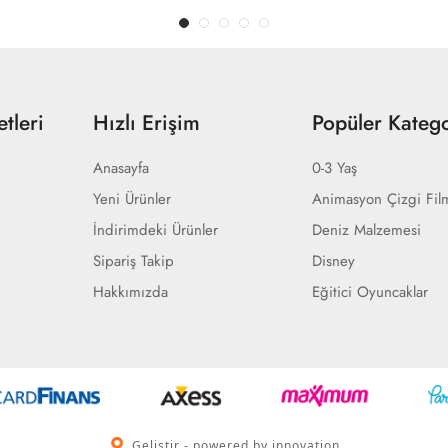
tleri
Hızlı Erişim
Popüler Katego
Anasayfa
0-3 Yaş
Yeni Ürünler
Animasyon Çizgi Fil
İndirimdeki Ürünler
Deniz Malzemesi
Sipariş Takip
Disney
Hakkımızda
Eğitici Oyuncaklar
Geliştir - powered by innovation