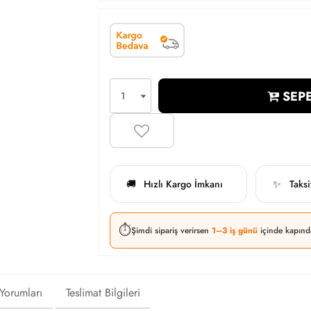
SEPE
Hızlı Kargo İmkanı
Taks
🚚
✨
⏱️
Şimdi sipariş verirsen
1–3 iş günü
içinde kapınd
 Yorumları
Teslimat Bilgileri