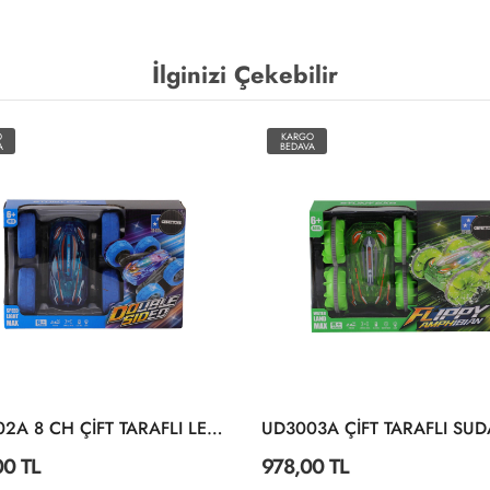
İlginizi Çekebilir
O
KARGO
A
BEDAVA
UD3002A 8 CH ÇİFT TARAFLI LED IŞIKLI AKROBAT ARABA
00 TL
978,00 TL