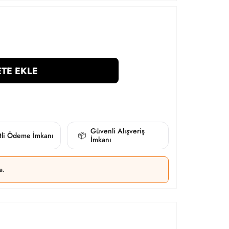
TE EKLE
Güvenli Alışveriş
itli Ödeme İmkanı
📦
İmkanı
a.