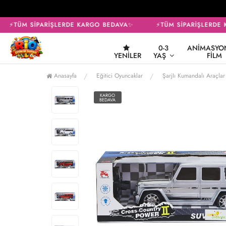
⚡TÜM SİPARİŞLERDE KARGO BEDAVA✨
⚡TÜM SİPARİŞLERDE K
0-3
ANIMASYON
YENILER
YAŞ
FILM
Anasayfa
Eğitici Oyuncaklar
ŞarjIı Kumandalı Araçlar
KARGO
BEDAVA