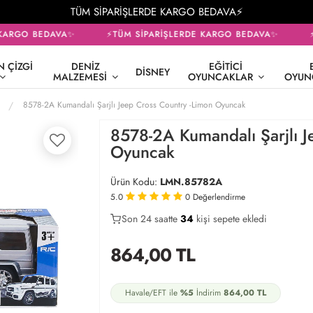
TÜM SİPARİŞLERDE KARGO BEDAVA⚡
ARGO BEDAVA✨
⚡TÜM SİPARİŞLERDE KARGO BEDAVA✨
⚡T
 ÇIZGI
DENIZ
EĞITICI
DISNEY
MALZEMESI
OYUNCAKLAR
OYUN
8578-2A Kumandalı Şarjlı Jeep Cross Country -Limon Oyuncak
8578-2A Kumandalı Şarjlı J
Oyuncak
Ürün Kodu:
LMN.85782A
5.0
0
Değerlendirme
Son 24 saatte
21
36
13
kişi sepete ekledi
864,00
TL
Havale/EFT ile
%5
İndirim
864,00
TL