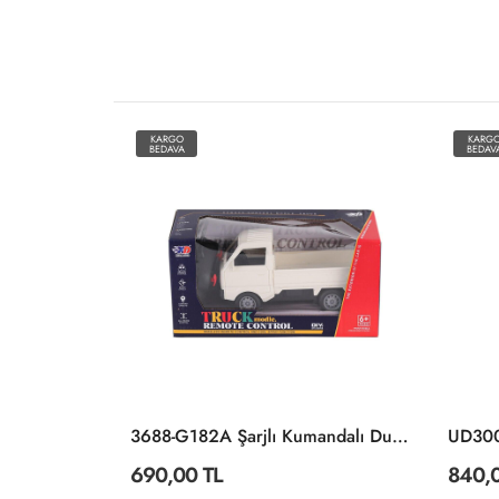
KARGO
KARG
BEDAVA
BEDAV
80012 1:18 Uzaktan Kumandalı Jumbo Wheels Usb Şarjlı Araba
3688-G182A Şarjlı Kumandalı Duman Atan Kamyonet
690,00 TL
840,