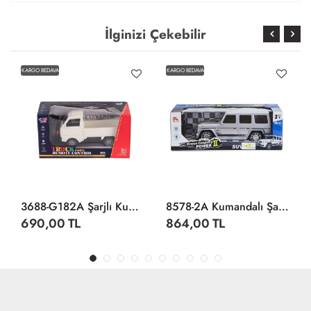
İlginizi Çekebilir
KARGO BEDAVA
KARGO BEDAVA
3688-G182A Şarjlı Kumandalı Duman Atan Kamyonet
8578-2A Kumandalı Şarjlı Jeep Cross Country -Limon Oyuncak
690,00 TL
864,00 TL