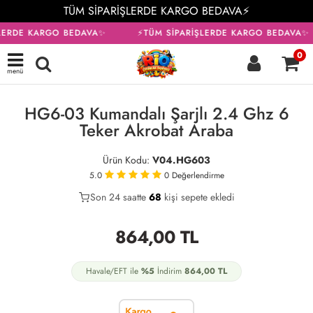
TÜM SİPARİŞLERDE KARGO BEDAVA⚡
LERDE KARGO BEDAVA✨
⚡TÜM SİPARİŞLERDE KARGO BEDAVA✨
0
menü
KARGO BEDAVA
HG6-03 Kumandalı Şarjlı 2.4 Ghz 6
Teker Akrobat Araba
Ürün Kodu:
V04.HG603
5.0
0
Değerlendirme
Son 24 saatte
34
68
26
kişi sepete ekledi
864,00
TL
Havale/EFT ile
%5
İndirim
864,00
TL