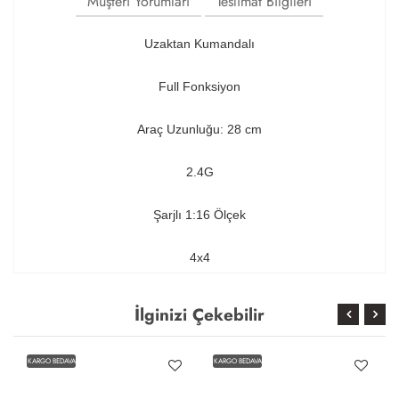
Müşteri Yorumları
Teslimat Bilgileri
Uzaktan Kumandalı
Full Fonksiyon
Araç Uzunluğu: 28 cm
2.4G
Şarjlı 1:16 Ölçek
4x4
İlginizi Çekebilir
KARGO BEDAVA
KARGO BEDAVA