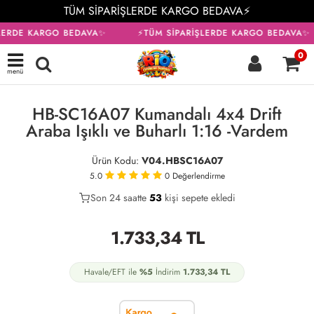
TÜM SİPARİŞLERDE KARGO BEDAVA⚡
LERDE KARGO BEDAVA✨
⚡TÜM SİPARİŞLERDE KARGO BEDAVA✨
0
menü
KARGO BEDAVA
HB-SC16A07 Kumandalı 4x4 Drift
Araba Işıklı ve Buharlı 1:16 -Vardem
Ürün Kodu:
V04.HBSC16A07
5.0
0
Değerlendirme
Son 24 saatte
32
53
19
kişi sepete ekledi
1.733,34
TL
Havale/EFT ile
%5
İndirim
1.733,34
TL