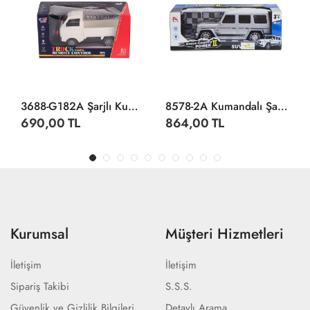
3688-G182A Şarjlı Kumandalı Duman Atan Kamyonet
8578-2A Kumandalı Şarjlı Jeep Cross Country -Limon Oyuncak
690,00 TL
864,00 TL
Kurumsal
Müşteri Hizmetleri
İletişim
İletişim
Sipariş Takibi
S.S.S.
Güvenlik ve Gizlilik Bilgileri
Detaylı Arama