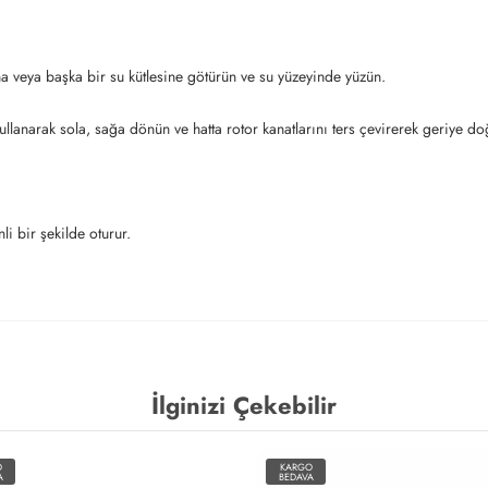
a veya başka bir su kütlesine götürün ve su yüzeyinde yüzün.
ullanarak sola, sağa dönün ve hatta rotor kanatlarını ters çevirerek geriye do
i bir şekilde oturur.
İlginizi Çekebilir
O
KARGO
A
BEDAVA