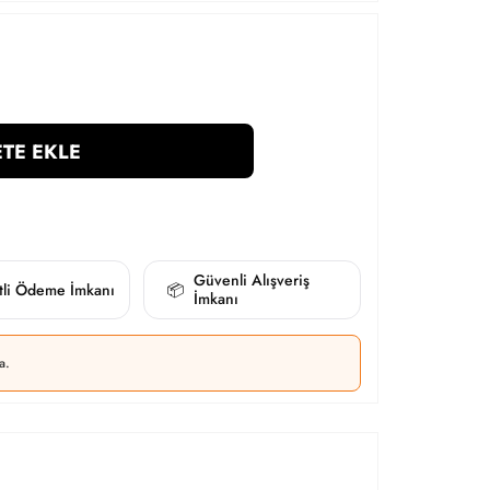
TE EKLE
Güvenli Alışveriş
itli Ödeme İmkanı
📦
İmkanı
a.