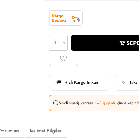
SEPE
Hızlı Kargo İmkanı
Taks
🚚
✨
⏱️
Şimdi sipariş verirsen
1–3 iş günü
içinde kapınd
 Yorumları
Teslimat Bilgileri