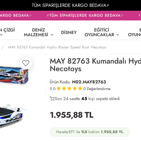
TÜM SİPARİŞLERDE KARGO BEDAVA⚡
ARGO BEDAVA✨
⚡TÜM SİPARİŞLERDE KARGO BEDAVA✨
⚡T
 ÇIZGI
DENIZ
EĞITICI
DISNEY
MALZEMESI
OYUNCAKLAR
OYUN
MAY 82763 Kumandalı Hydro Blaster Speed Boat -Necotoys
MAY 82763 Kumandalı Hydr
Necotoys
Ürün Kodu:
N02.MAY82763
5.0
0
Değerlendirme
Son 24 saatte
36
45
18
kişi sepete ekledi
1.955,88
TL
Havale/EFT ile
%5
İndirim
1.955,88
TL