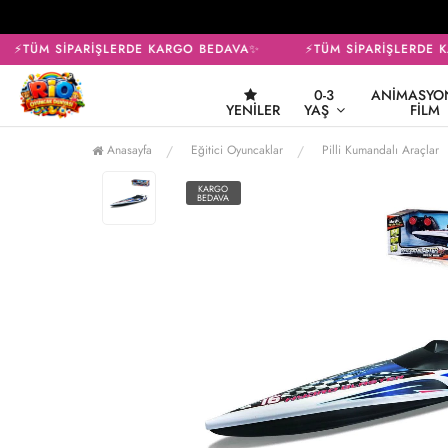
⚡TÜM SİPARİŞLERDE KARGO BEDAVA✨
⚡TÜM SİPARİŞLERDE K
0-3
ANIMASYON
YENILER
YAŞ
FILM
Anasayfa
Eğitici Oyuncaklar
Pilli Kumandalı Araçlar
KARGO
BEDAVA