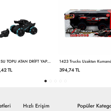
4D-Y8 SU TOPU ATAN DRİFT YAPAN CASUS
,42 TL
394,74 TL
tleri
Hızlı Erişim
Popüler Katego