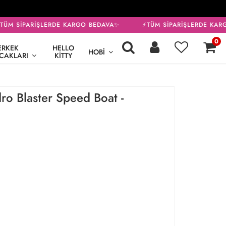
ÜM SİPARİŞLERDE KARGO BEDAVA✨
⚡TÜM SİPARİŞLERDE KARG
0
ERKEK
HELLO
HOBI
CAKLARI
KITTY
o Blaster Speed Boat -