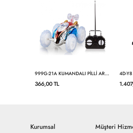
4D-E3 METAL DEĞİŞEBİLEN 3 BAŞLIKLI DUMAN ATAN İŞ MAKİNASI
999G-21A KUMANDALI PİLLİ ARABA
366,00 TL
1.407
Kurumsal
Müşteri Hizme