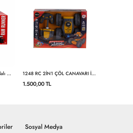
1423 Trucks Uzaktan Kumandalı Araba 34 Cm 1:14 -Sunman
1248 RC 2İN1 ÇÖL CANAVARI İSTER
1.500,00 TL
662,90 TL
riler
Sosyal Medya