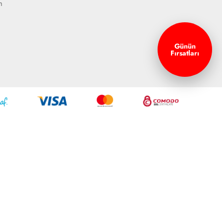
m
Günün
Fırsatları