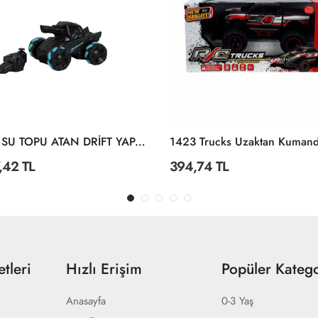
4D-Y8 SU TOPU ATAN DRİFT YAPAN CASUS
,42 TL
394,74 TL
tleri
Hızlı Erişim
Popüler Katego
Anasayfa
0-3 Yaş