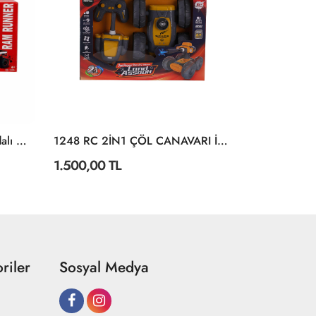
1423 Trucks Uzaktan Kumandalı Araba 34 Cm 1:14 -Sunman
1248 RC 2İN1 ÇÖL CANAVARI İSTER
1.500,00 TL
662,90 TL
riler
Sosyal Medya