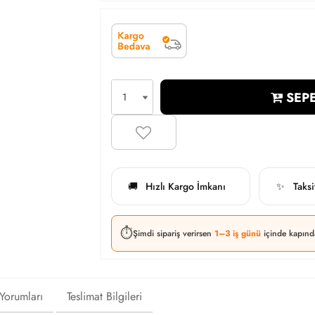
SEPE
Hızlı Kargo İmkanı
Taks
🚚
✨
⏱️
Şimdi sipariş verirsen
1–3 iş günü
içinde kapınd
 Yorumları
Teslimat Bilgileri