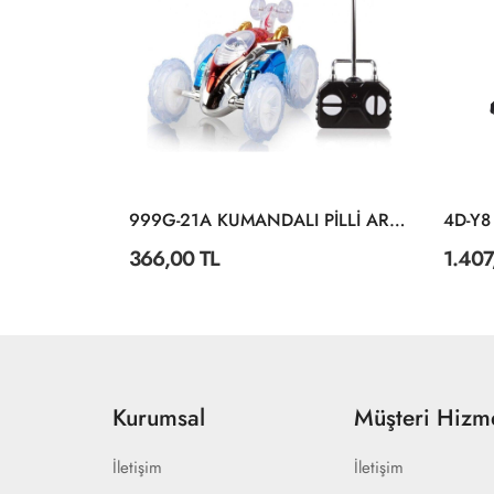
AKX535-1 2 4G KONTROL 15 FONKSİYONLU UK TANK
999G-21A KUMANDALI PİLLİ ARABA
366,00 TL
1.407
Kurumsal
Müşteri Hizme
İletişim
İletişim