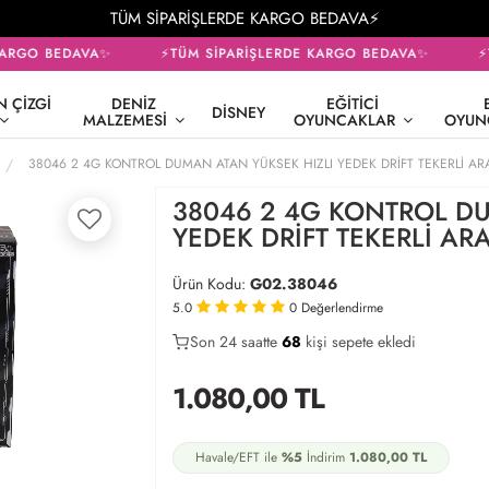
TÜM SİPARİŞLERDE KARGO BEDAVA⚡
ARGO BEDAVA✨
⚡TÜM SİPARİŞLERDE KARGO BEDAVA✨
⚡T
 ÇIZGI
DENIZ
EĞITICI
DISNEY
MALZEMESI
OYUNCAKLAR
OYUN
38046 2 4G KONTROL DUMAN ATAN YÜKSEK HIZLI YEDEK DRİFT TEKERLİ AR
38046 2 4G KONTROL DU
YEDEK DRİFT TEKERLİ AR
Ürün Kodu:
G02.38046
5.0
0
Değerlendirme
Son 24 saatte
34
68
14
kişi sepete ekledi
1.080,00
TL
Havale/EFT ile
%5
İndirim
1.080,00
TL