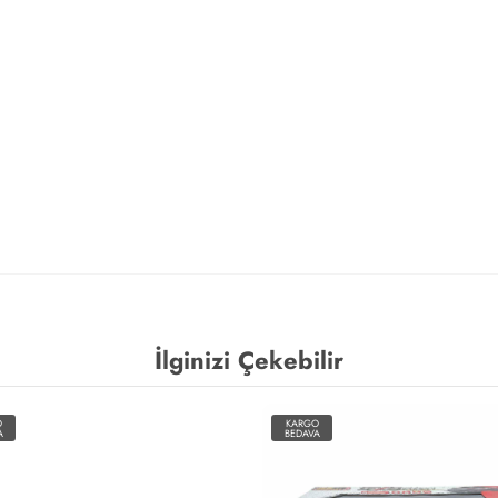
İlginizi Çekebilir
O
KARGO
A
BEDAVA