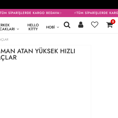
ÜM SİPARİŞLERDE KARGO BEDAVA✨
⚡TÜM SİPARİŞLERDE KARG
0
ERKEK
HELLO
HOBI
CAKLARI
KITTY
AÇLAR
MAN ATAN YÜKSEK HIZLI
AÇLAR