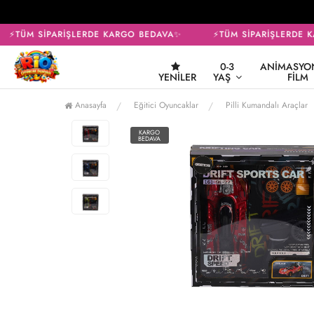
⚡TÜM SİPARİŞLERDE KARGO BEDAVA✨
⚡TÜM SİPARİŞLERDE K
0-3
ANIMASYON
YENILER
YAŞ
FILM
Anasayfa
Eğitici Oyuncaklar
Pilli Kumandalı Araçlar
KARGO
BEDAVA