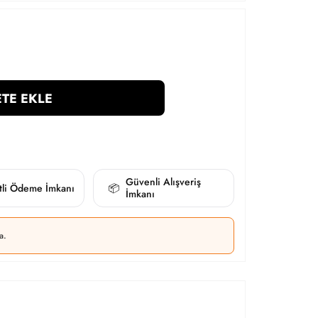
TE EKLE
Güvenli Alışveriş
itli Ödeme İmkanı
📦
İmkanı
a.