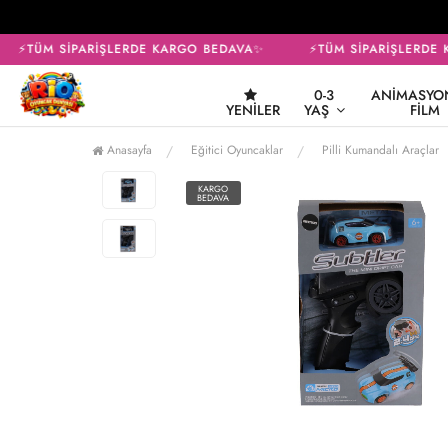
⚡TÜM SİPARİŞLERDE KARGO BEDAVA✨
⚡TÜM SİPARİŞLERDE 
0-3
ANIMASYON
YENILER
YAŞ
FILM
Anasayfa
Eğitici Oyuncaklar
Pilli Kumandalı Araçlar
KARGO
BEDAVA