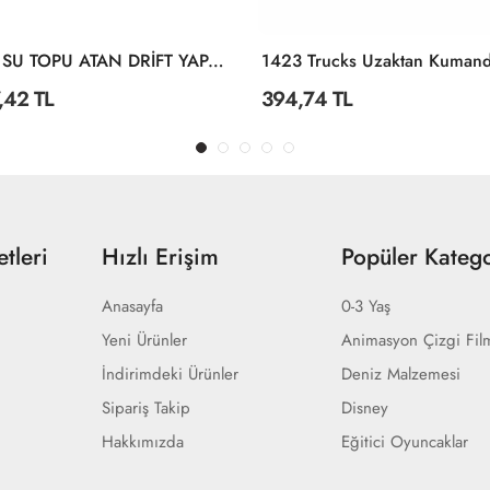
4D-Y8 SU TOPU ATAN DRİFT YAPAN CASUS
,42 TL
394,74 TL
tleri
Hızlı Erişim
Popüler Katego
Anasayfa
0-3 Yaş
Yeni Ürünler
Animasyon Çizgi Fil
İndirimdeki Ürünler
Deniz Malzemesi
Sipariş Takip
Disney
Hakkımızda
Eğitici Oyuncaklar