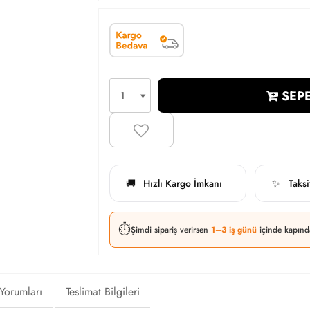
SEPE
Hızlı Kargo İmkanı
Taks
🚚
✨
⏱️
Şimdi sipariş verirsen
1–3 iş günü
içinde kapınd
 Yorumları
Teslimat Bilgileri