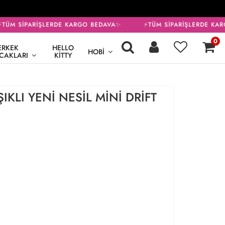
TÜM SİPARİŞLERDE KARGO BEDAVA✨
⚡TÜM SİPARİŞLERDE KAR
0
ERKEK
HELLO
HOBI
CAKLARI
KITTY
IKLI YENİ NESİL MİNİ DRİFT