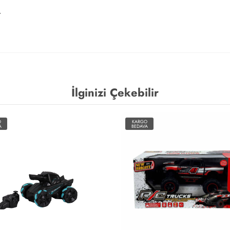
A
İlginizi Çekebilir
O
KARGO
A
BEDAVA