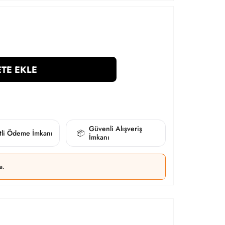
TE EKLE
Güvenli Alışveriş
itli Ödeme İmkanı
📦
İmkanı
a.