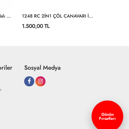
1423 Trucks Uzaktan Kumandalı Araba 34 Cm 1:14 -Sunman
1248 RC 2İN1 ÇÖL CANAVARI İSTER
1.500,00 TL
662,90 TL
riler
Sosyal Medya
m
Günün
Fırsatları