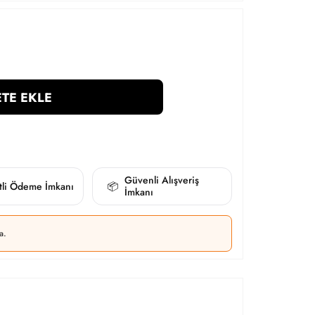
TE EKLE
Güvenli Alışveriş
itli Ödeme İmkanı
📦
İmkanı
a.