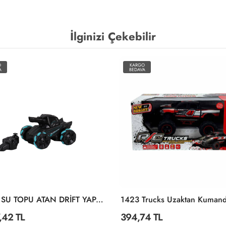
İlginizi Çekebilir
O
KARGO
A
BEDAVA
4D-Y8 SU TOPU ATAN DRİFT YAPAN CASUS
,42 TL
394,74 TL