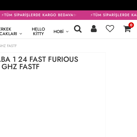
⚡TÜM SİPARİŞLERDE KARGO BEDAVA✨
⚡TÜM SİPARİŞLERDE KA
0
ERKEK
HELLO
HOBI
CAKLARI
KITTY
GHZ FASTF
ABA 1 24 FAST FURIOUS
 GHZ FASTF