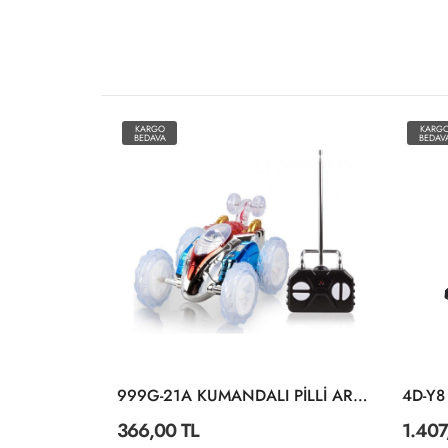
KARGO
KARG
BEDAVA
BEDAV
4D-E3 METAL DEĞİŞEBİLEN 3 BAŞLIKLI DUMAN ATAN İŞ MAKİNASI
999G-21A KUMANDALI PİLLİ ARABA
366,00 TL
1.407