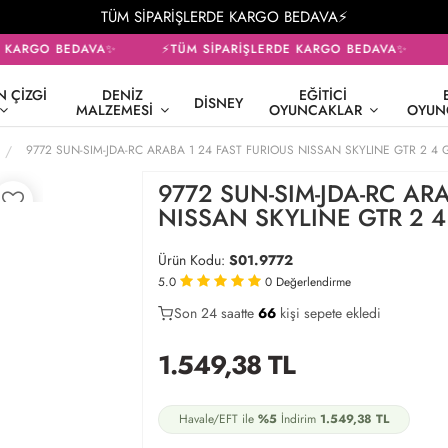
TÜM SİPARİŞLERDE KARGO BEDAVA⚡
 KARGO BEDAVA✨
⚡TÜM SİPARİŞLERDE KARGO BEDAVA✨
 ÇIZGI
DENIZ
EĞITICI
DISNEY
MALZEMESI
OYUNCAKLAR
OYUN
9772 SUN-SIM-JDA-RC ARABA 1 24 FAST FURIOUS NISSAN SKYLINE GTR 2 4 
9772 SUN-SIM-JDA-RC AR
NISSAN SKYLINE GTR 2 4
Ürün Kodu:
S01.9772
5.0
0
Değerlendirme
Son 24 saatte
36
68
25
kişi sepete ekledi
1.549,38
TL
Havale/EFT ile
%5
İndirim
1.549,38
TL