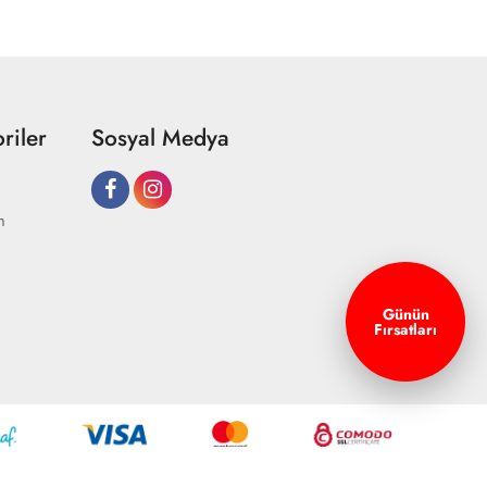
riler
Sosyal Medya
m
Günün
Fırsatları