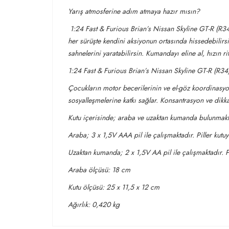
Yarış atmosferine adım atmaya hazır mısın?
1:24 Fast & Furious Brian’s Nissan Skyline GT-R (R34
her sürüşte kendini aksiyonun ortasında hissedebilirsi
sahnelerini yaratabilirsin. Kumandayı eline al, hızın ri
1:24 Fast & Furious Brian’s Nissan Skyline GT-R (R34
Çocukların motor becerilerinin ve el-göz koordinasyon
sosyalleşmelerine katkı sağlar. Konsantrasyon ve dikka
Kutu içerisinde; araba ve uzaktan kumanda bulunmakt
Araba; 3 x 1,5V AAA pil ile çalışmaktadır. Piller kutuy
Uzaktan kumanda; 2 x 1,5V AA pil ile çalışmaktadır. Pi
Araba ölçüsü: 18 cm
Kutu ölçüsü: 25 x 11,5 x 12 cm
Ağırlık: 0,420 kg