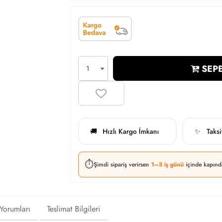
SEPE
Hızlı Kargo İmkanı
Taks
🚚
✨
⏱️
Şimdi sipariş verirsen
1–3 iş günü
içinde kapınd
 Yorumları
Teslimat Bilgileri