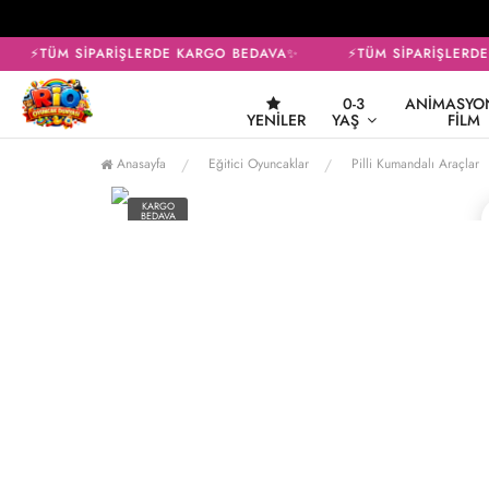
⚡TÜM SİPARİŞLERDE KARGO BEDAVA✨
⚡TÜM SİPARİŞLERDE
0-3
ANIMASYON
YENILER
YAŞ
FILM
Anasayfa
Eğitici Oyuncaklar
Pilli Kumandalı Araçlar
KARGO
BEDAVA