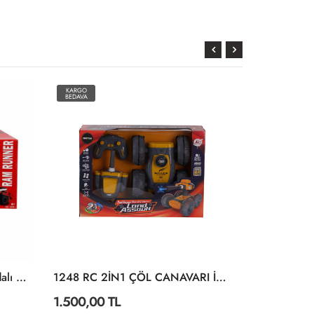
KARGO
KARGO
BEDAVA
BEDAVA
1423 Trucks Uzaktan Kumandalı Araba 34 Cm 1:14 -Sunman
1248 RC 2İN1 ÇÖL CANAVARI İSTER
1.500,00 TL
662,90 TL