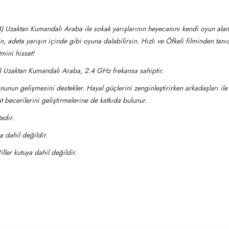
) Uzaktan Kumandalı Araba ile sokak yarışlarının heyecanını kendi oyun alanı
n, adeta yarışın içinde gibi oyuna dalabilirsin. Hızlı ve Öfkeli filminden tan
tmini hisset!
) Uzaktan Kumandalı Araba, 2.4 GHz frekansa sahiptir.
unun gelişmesini destekler. Hayal güçlerini zenginleştirirken arkadaşları ile
t becerilerini geliştirmelerine de katkıda bulunur.
adır.
a dahil değildir.
ller kutuya dahil değildir.