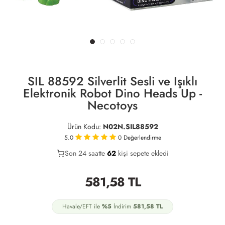
SIL 88592 Silverlit Sesli ve Işıklı
Elektronik Robot Dino Heads Up -
Necotoys
Ürün Kodu:
N02N.SIL88592
5.0
0
Değerlendirme
Son 24 saatte
34
62
23
kişi sepete ekledi
581,58
TL
Havale/EFT ile
%5
İndirim
581,58
TL