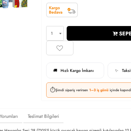
SEPE
Hızlı Kargo İmkanı
Taks
🚚
✨
⏱️
Şimdi sipariş verirsen
1–3 iş günü
içinde kapınd
 Yorumları
Teslimat Bilgileri
es Hayvanlar Seri 28 (71051) küçük oyuncak hayvan gizemli kutularından 12 k