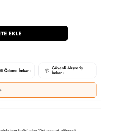
TE EKLE
Güvenli Alışveriş
itli Ödeme İmkanı
📦
İmkanı
a.
oleksiyon figüründen 1'ini seçerek eğlenceli