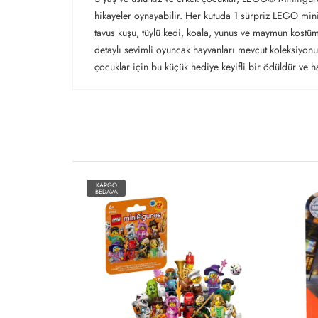
hikayeler oynayabilir. Her kutuda 1 sürpriz LEGO mini
tavus kuşu, tüylü kedi, koala, yunus ve maymun kostüml
detaylı sevimli oyuncak hayvanları mevcut koleksiyonun
çocuklar için bu küçük hediye keyifli bir ödüldür ve ha
KARGO
BEDAVA