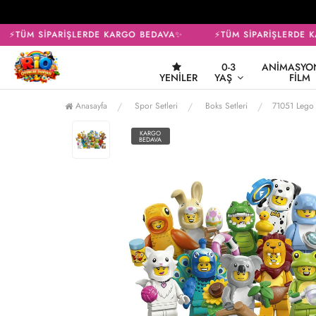
⚡TÜM SİPARİŞLERDE KARGO BEDAVA✨
⚡TÜM SİPARİŞLERDE K
0-3
ANIMASYON
YENILER
YAŞ
FILM
Anasayfa
Spor Setleri
Boks Setleri
71051 Lego 
KARGO
BEDAVA