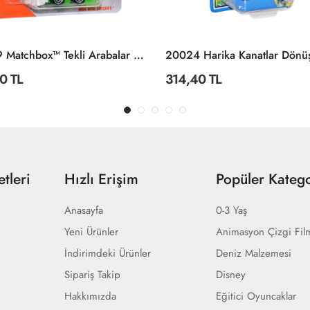
C0859 Matchbox™ Tekli Arabalar / Asorti Seçilemez.
0 TL
314,40 TL
tleri
Hızlı Erişim
Popüler Katego
Anasayfa
0-3 Yaş
Yeni Ürünler
Animasyon Çizgi Fil
İndirimdeki Ürünler
Deniz Malzemesi
Sipariş Takip
Disney
Hakkımızda
Eğitici Oyuncaklar