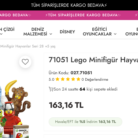
TÜM SİPARİŞLERDE KARGO BEDAVA⚡
ARGO BEDAVA✨
⚡TÜM SİPARİŞLERDE KARGO BEDAVA✨
⚡T
 ÇIZGI
DENIZ
EĞITICI
DISNEY
MALZEMESI
OYUNCAKLAR
OYUN
Minifigür Hayvanlar Seri 28 +5 yaş
71051 Lego Minifigür Hayva
Ürün Kodu:
027.71051
5.0
0
Değerlendirme
Son 24 saatte
32
64
21
kişi sepete ekledi
163,16
TL
Havale/EFT ile
%5
İndirim
163,16
TL