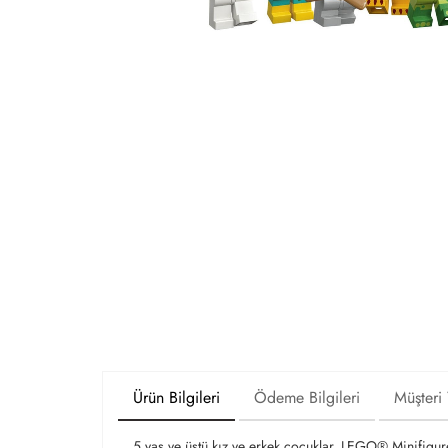
Ürün Bilgileri
Ödeme Bilgileri
Müşteri
5 yaş ve üstü kız ve erkek çocuklar, LEGO® Minifigur