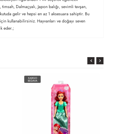
 timsah, Dalmaçyalı, Japon balığı, sevimli tavşan,
 kutuda gelir ve hepsi en az 1 aksesuara sahiptir. Bu
için kullanabilirsiniz. Hayvanları ve doğayı seven
ik eder.;
KARGO
KARGO
BEDAVA
BEDAVA