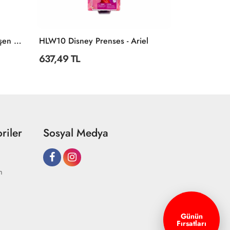
20024 Harika Kanatlar Dönüşen ASTRA Mini Figür
HLW10 Disney Prenses - Ariel
637,49 TL
364,31 TL
riler
Sosyal Medya
m
Günün
Fırsatları