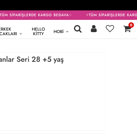
ÜM SİPARİŞLERDE KARGO BEDAVA✨
⚡TÜM SİPARİŞLERDE KARG
0
ERKEK
HELLO
HOBI
CAKLARI
KITTY
nlar Seri 28 +5 yaş