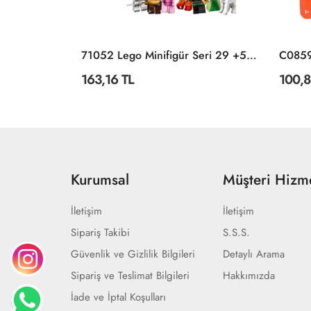
BSK 5620 40X18 Baskılı Eko Kum Torbası -KY Spor
71052 Lego Minifigür Seri 29 +5 Yaş
163,16 TL
100,8
Kurumsal
Müşteri Hizme
İletişim
İletişim
Sipariş Takibi
S.S.S.
Güvenlik ve Gizlilik Bilgileri
Detaylı Arama
Sipariş ve Teslimat Bilgileri
Hakkımızda
İade ve İptal Koşulları