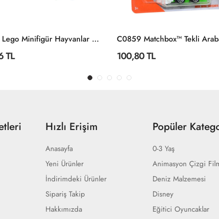
71051 Lego Minifigür Hayvanlar Seri 28 +5 Yaş
6 TL
100,80 TL
tleri
Hızlı Erişim
Popüler Katego
Anasayfa
0-3 Yaş
Yeni Ürünler
Animasyon Çizgi Fil
İndirimdeki Ürünler
Deniz Malzemesi
Sipariş Takip
Disney
Hakkımızda
Eğitici Oyuncaklar