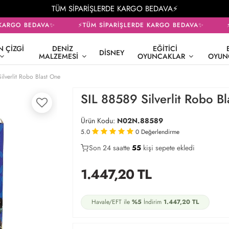
TÜM SİPARİŞLERDE KARGO BEDAVA⚡
KARGO BEDAVA✨
⚡TÜM SİPARİŞLERDE KARGO BEDAVA✨
⚡T
 ÇIZGI
DENIZ
EĞITICI
DISNEY
MALZEMESI
OYUNCAKLAR
OYUN
ilverlit Robo Blast One
SIL 88589 Silverlit Robo B
Ürün Kodu:
N02N.88589
5.0
0
Değerlendirme
Son 24 saatte
40
55
16
kişi sepete ekledi
1.447,20
TL
Havale/EFT ile
%5
İndirim
1.447,20
TL