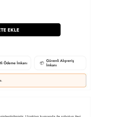
TE EKLE
Güvenli Alışveriş
itli Ödeme İmkanı
📦
İmkanı
a.
nleştirilmiştir. Uzaktan kumanda ile robotun ileri