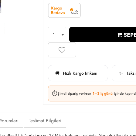
SEPE
Hızlı Kargo İmkanı
Taks
🚚
✨
⏱️
Şimdi sipariş verirsen
1–3 iş günü
içinde kapınd
 Yorumları
Teslimat Bilgileri
 Blast! LED gözlere ve 27 MHz frekansa sahiptir. Ses efektleri ile zengi