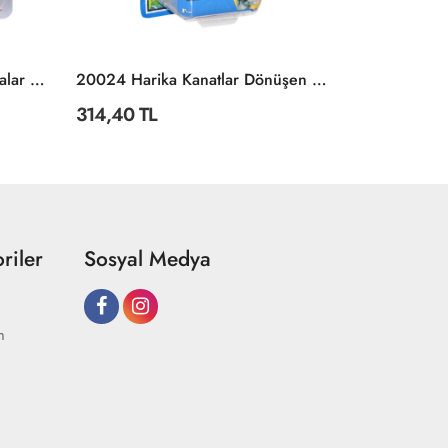
C0859 Matchbox™ Tekli Arabalar / Asorti Seçilemez.
20024 Harika Kanatlar Dönüşen ASTRA Mini Figür
HLW10 Disne
314,40 TL
637,49 TL
riler
Sosyal Medya
m