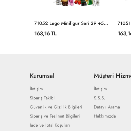
POLI ZR-915 Robocar Poli Quick Transforming Mini Rescue Deluxe Set
71052 Lego Minifigür Seri 29 +5 Yaş
163,16 TL
163,1
Kurumsal
Müşteri Hizme
İletişim
İletişim
Sipariş Takibi
S.S.S.
Güvenlik ve Gizlilik Bilgileri
Detaylı Arama
Sipariş ve Teslimat Bilgileri
Hakkımızda
İade ve İptal Koşulları