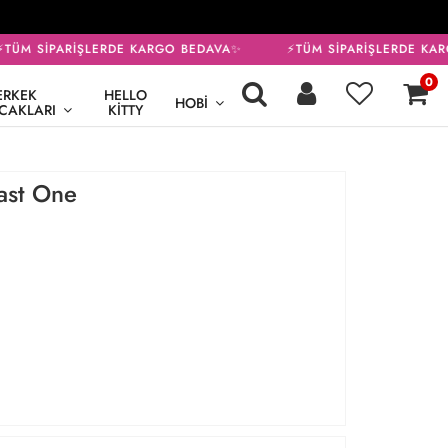
ÜM SİPARİŞLERDE KARGO BEDAVA✨
⚡TÜM SİPARİŞLERDE KAR
0
ERKEK
HELLO
HOBI
CAKLARI
KITTY
last One