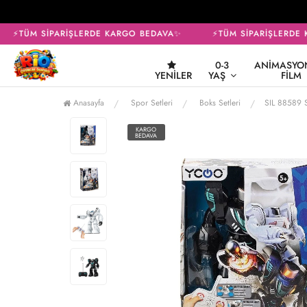
⚡TÜM SİPARİŞLERDE KARGO BEDAVA✨
⚡TÜM SİPARİŞLERDE 
0-3
ANIMASYON
YENILER
YAŞ
FILM
Anasayfa
Spor Setleri
Boks Setleri
SIL 88589 S
KARGO
BEDAVA