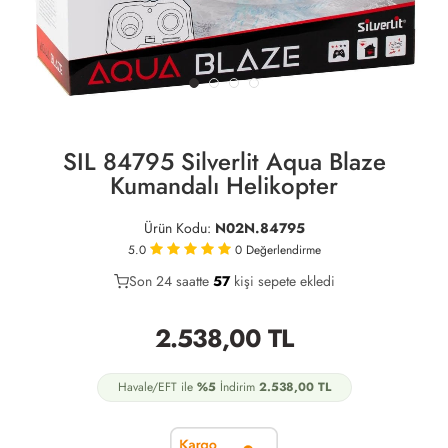
SIL 84795 Silverlit Aqua Blaze
Kumandalı Helikopter
Ürün Kodu:
N02N.84795
5.0
0
Değerlendirme
Son 24 saatte
37
57
22
kişi sepete ekledi
2.538,00
TL
Havale/EFT ile
%5
İndirim
2.538,00
TL