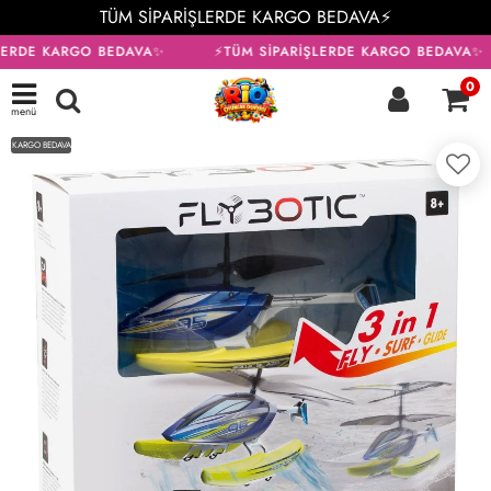
TÜM SİPARİŞLERDE KARGO BEDAVA⚡
LERDE KARGO BEDAVA✨
⚡TÜM SİPARİŞLERDE KARGO BEDAVA✨
0
menü
KARGO BEDAVA