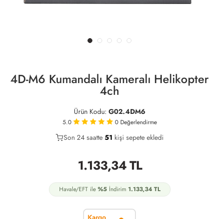
4D-M6 Kumandalı Kameralı Helikopter
4ch
Ürün Kodu:
G02.4DM6
5.0
0
Değerlendirme
Son 24 saatte
30
51
17
kişi sepete ekledi
1.133,34
TL
Havale/EFT ile
%5
İndirim
1.133,34
TL