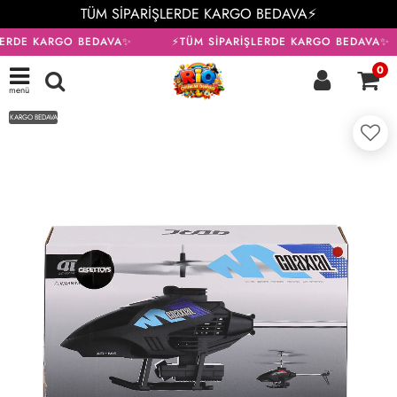
TÜM SİPARİŞLERDE KARGO BEDAVA⚡
LERDE KARGO BEDAVA✨
⚡TÜM SİPARİŞLERDE KARGO BEDAVA✨
0
menü
KARGO BEDAVA