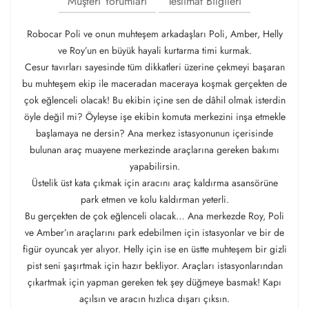
Müşteri Yorumları
Teslimat Bilgileri
Robocar Poli ve onun muhteşem arkadaşları Poli, Amber, Helly
ve Roy’un en büyük hayali kurtarma timi kurmak.
Cesur tavırları sayesinde tüm dikkatleri üzerine çekmeyi başaran
bu muhteşem ekip ile maceradan maceraya koşmak gerçekten de
çok eğlenceli olacak! Bu ekibin içine sen de dâhil olmak isterdin
öyle değil mi? Öyleyse işe ekibin komuta merkezini inşa etmekle
başlamaya ne dersin? Ana merkez istasyonunun içerisinde
bulunan araç muayene merkezinde araçlarına gereken bakımı
yapabilirsin.
Üstelik üst kata çıkmak için aracını araç kaldırma asansörüne
park etmen ve kolu kaldırman yeterli.
Bu gerçekten de çok eğlenceli olacak… Ana merkezde Roy, Poli
ve Amber’ın araçlarını park edebilmen için istasyonlar ve bir de
figür oyuncak yer alıyor. Helly için ise en üstte muhteşem bir gizli
pist seni şaşırtmak için hazır bekliyor. Araçları istasyonlarından
çıkartmak için yapman gereken tek şey düğmeye basmak! Kapı
açılsın ve aracın hızlıca dışarı çıksın.