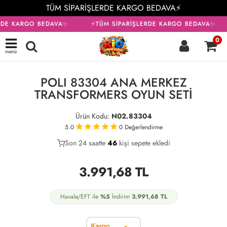
TÜM SİPARİŞLERDE KARGO BEDAVA⚡
RDE KARGO BEDAVA✨
⚡TÜM SİPARİŞLERDE KARGO BEDAVA✨
0
menü
KARGO BEDAVA
POLI 83304 ANA MERKEZ
TRANSFORMERS OYUN SETİ
Ürün Kodu:
N02.83304
5.0
0
Değerlendirme
Son 24 saatte
34
46
16
kişi sepete ekledi
3.991,68
TL
Havale/EFT ile
%5
İndirim
3.991,68
TL