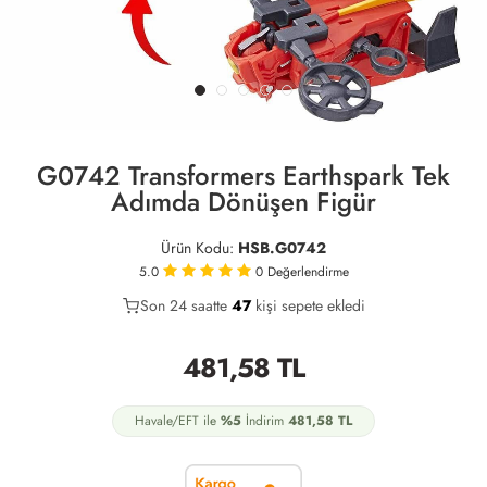
G0742 Transformers Earthspark Tek
Adımda Dönüşen Figür
Ürün Kodu:
HSB.G0742
5.0
0
Değerlendirme
Son 24 saatte
23
47
12
kişi sepete ekledi
481,58
TL
Havale/EFT ile
%5
İndirim
481,58
TL