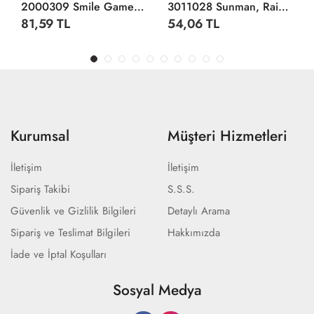
2000309 Smile Games Kübirik 3x3x3 Zeka Küpü
3011028 Sunman, Rainbow Çift Renkli Stres Yayı
81,59 TL
54,06 TL
Kurumsal
Müşteri Hizmetleri
İletişim
İletişim
Sipariş Takibi
S.S.S.
Güvenlik ve Gizlilik Bilgileri
Detaylı Arama
Sipariş ve Teslimat Bilgileri
Hakkımızda
İade ve İptal Koşulları
Sosyal Medya