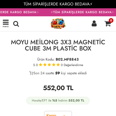
TÜM SİPARİŞLERDE KARGO BEDAVA⚡
LERDE KARGO BEDAVA✨
⚡TÜM SİPARİŞLERDE KARGO BEDAVA✨
0
menü
KARGO BEDAVA
MOYU MEİLONG 3X3 MAGNETİC
CUBE 3M PLASTİC BOX
Ürün Kodu:
B02.MF8843
5.0
0
Değerlendirme
Son 24 saatte
37
59
22
kişi sepete ekledi
552,00
TL
Havale/EFT ile
%5
İndirim
552,00
TL