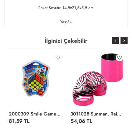
Paket Boyutu: 14,5x21,5x5,5 cm
Yaş:3+
İlginizi Çekebilir
2000309 Smile Games Kübirik 3x3x3 Zeka Küpü
3011028 Sunman, Rainbow Çift Renkli Stres Yayı
81,59 TL
54,06 TL