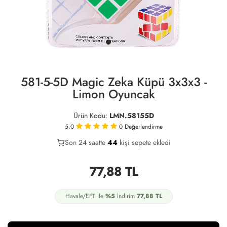
581-5-5D Magic Zeka Küpü 3x3x3 -
Limon Oyuncak
Ürün Kodu:
LMN.58155D
5.0
0
Değerlendirme
Son 24 saatte
37
44
10
kişi sepete ekledi
77,88
TL
Havale/EFT ile
%5
İndirim
77,88
TL