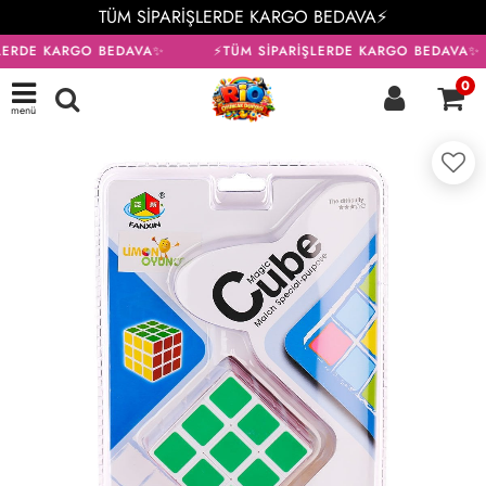
TÜM SİPARİŞLERDE KARGO BEDAVA⚡
LERDE KARGO BEDAVA✨
⚡TÜM SİPARİŞLERDE KARGO BEDAVA✨
0
menü