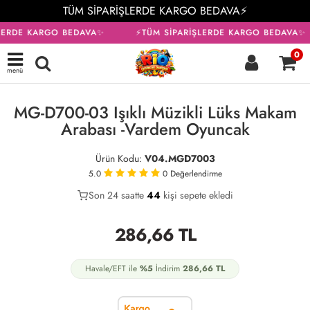
TÜM SİPARİŞLERDE KARGO BEDAVA⚡
LERDE KARGO BEDAVA✨
⚡TÜM SİPARİŞLERDE KARGO BEDAVA✨
0
menü
KARGO BEDAVA
MG-D700-03 Işıklı Müzikli Lüks Makam
Arabası -Vardem Oyuncak
Ürün Kodu:
V04.MGD7003
5.0
0
Değerlendirme
Son 24 saatte
35
44
10
kişi sepete ekledi
286,66
TL
Havale/EFT ile
%5
İndirim
286,66
TL