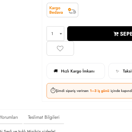
SEPE
Hızlı Kargo İmkanı
Taks
🚚
✨
⏱️
Şimdi sipariş verirsen
1–3 iş günü
içinde kapınd
 Yorumları
Teslimat Bilgileri
Sesli ve Işıklı Minibüs sizlerle!