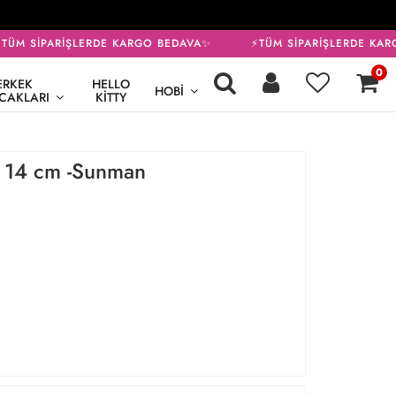
ÜM SİPARİŞLERDE KARGO BEDAVA✨
⚡TÜM SİPARİŞLERDE KARG
0
ERKEK
HELLO
HOBI
CAKLARI
KITTY
üs 14 cm -Sunman