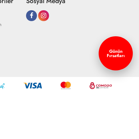
riler
Sosyal Medya
m
Günün
Fırsatları