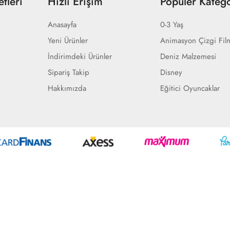
tleri
Hızlı Erişim
Popüler Katego
Anasayfa
0-3 Yaş
Yeni Ürünler
Animasyon Çizgi Fil
İndirimdeki Ürünler
Deniz Malzemesi
Sipariş Takip
Disney
Hakkımızda
Eğitici Oyuncaklar
Geliştir - powered by innovation