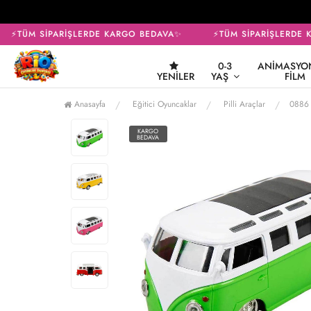
⚡TÜM SİPARİŞLERDE KARGO BEDAVA✨
⚡TÜM SİPARİŞLERDE K
0-3
ANIMASYON
YENILER
YAŞ
FILM
Anasayfa
Eğitici Oyuncaklar
Pilli Araçlar
0886 
KARGO
BEDAVA