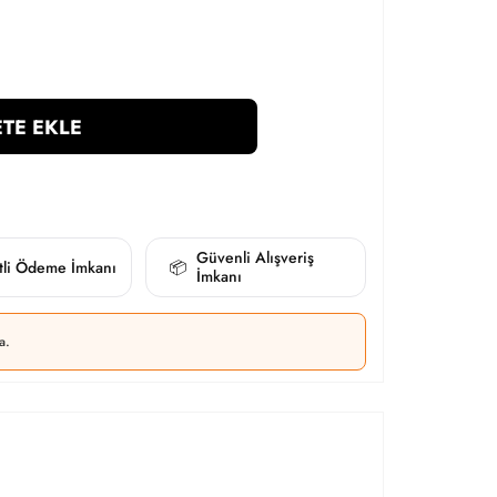
TE EKLE
Güvenli Alışveriş
itli Ödeme İmkanı
📦
İmkanı
a.