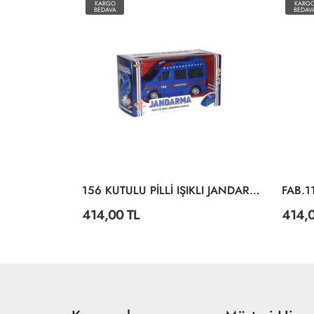
KARGO
KARG
BEDAVA
BEDAV
LC-31022 IŞIKLI VE SESLİ TAŞIYICI TIR 3 PARÇA
156 KUTULU PİLLİ IŞIKLI JANDARMA
FAB.110
414,00 TL
414,0