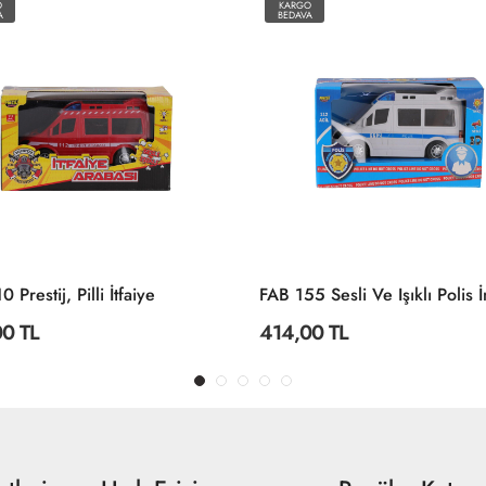
O
KARGO
A
BEDAVA
 Prestij, Pilli İtfaiye
0 TL
414,00 TL