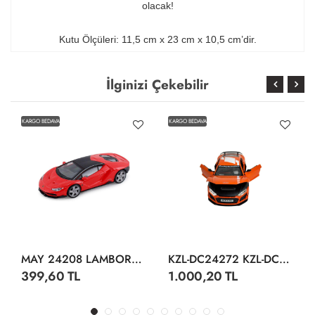
olacak!
Kutu Ölçüleri: 11,5 cm x 23 cm x 10,5 cm’dir.
İlginizi Çekebilir
KARGO BEDAVA
KARGO BEDAVA
MAY 24208 LAMBORGHİNİ CENTENARİO DİSPLAY 12 CM
KZL-DC24272 KZL-DC24272 AUDI R8 1:24 ISIKLI SESLI 32
399,60 TL
1.000,20 TL