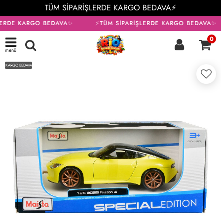
TÜM SİPARİŞLERDE KARGO BEDAVA⚡
LERDE KARGO BEDAVA✨
⚡TÜM SİPARİŞLERDE KARGO BEDAVA✨
0
menü
KARGO BEDAVA