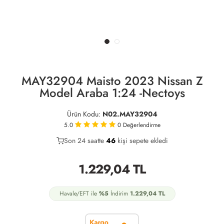
MAY32904 Maisto 2023 Nissan Z
Model Araba 1:24 -Nectoys
Ürün Kodu:
N02.MAY32904
5.0
0
Değerlendirme
Son 24 saatte
31
46
17
kişi sepete ekledi
1.229,04
TL
Havale/EFT ile
%5
İndirim
1.229,04
TL