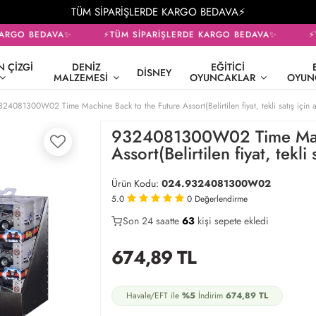
TÜM SİPARİŞLERDE KARGO BEDAVA⚡
ARGO BEDAVA✨
⚡TÜM SİPARİŞLERDE KARGO BEDAVA✨
⚡T
 ÇIZGI
DENIZ
EĞITICI
DISNEY
MALZEMESI
OYUNCAKLAR
OYUN
324081300W02 Time Machine Back to the Future Assort(Belirtilen fiyat, tekli satış için ade
9324081300W02 Time Mach
Assort(Belirtilen fiyat, tekli s
Ürün Kodu:
024.9324081300W02
5.0
0
Değerlendirme
Son 24 saatte
40
63
17
kişi sepete ekledi
674,89
TL
Havale/EFT ile
%5
İndirim
674,89
TL