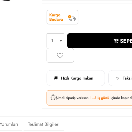
SEPE
Hızlı Kargo İmkanı
Taks
🚚
✨
⏱️
Şimdi sipariş verirsen
1–3 iş günü
içinde kapınd
 Yorumları
Teslimat Bilgileri