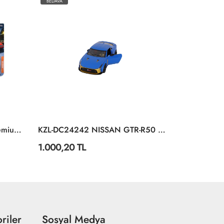
BEDAVA
BEDAVA
8503000003038 Rescue Premium Cars 6-Asst
KZL-DC24242 NISSAN GTR-R50 1:24 ISIK. SES 32
1.000,20 TL
814,98 TL
riler
Sosyal Medya