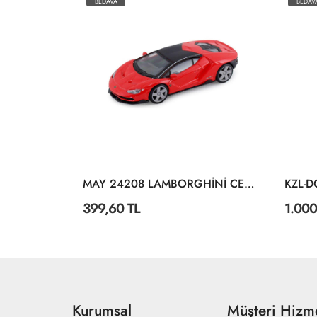
BEDAVA
BEDAV
21089 1:24 Burago Volswagen Golf Mk1 Gtı
MAY 24208 LAMBORGHİNİ CENTENARİO DİSPLAY 12 CM
399,60 TL
1.000
Kurumsal
Müşteri Hizme