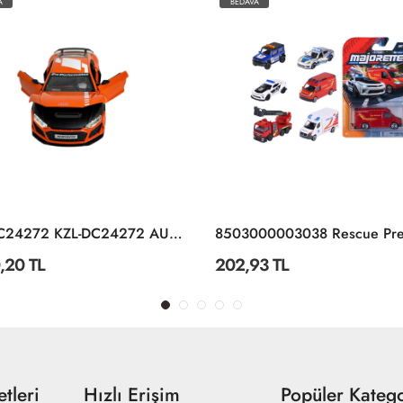
A
BEDAVA
KZL-DC24272 KZL-DC24272 AUDI R8 1:24 ISIKLI SESLI 32
,20 TL
202,93 TL
tleri
Hızlı Erişim
Popüler Katego