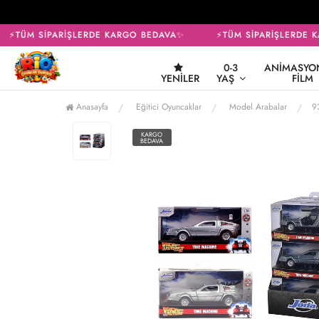
⚡TÜM SİPARİŞLERDE KARGO BEDAVA✨
⚡TÜM SİPARİŞLERDE K
0-3
ANIMASYON
YENILER
YAŞ
FILM
Anasayfa
Eğitici Oyuncaklar
Model Arabalar
9
KARGO
BEDAVA