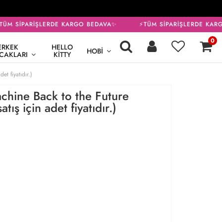
ÜM SİPARİŞLERDE KARGO BEDAVA✨
⚡TÜM SİPARİŞLERDE KARG
0
ERKEK
HELLO
HOBI
CAKLARI
KITTY
t fiyatıdır.)
ine Back to the Future
atış için adet fiyatıdır.)