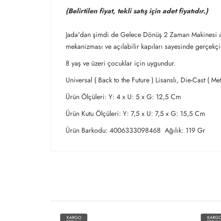
(Belirtilen fiyat, tekli satış için adet fiyatıdır.)
Jada'dan şimdi de Gelece Dönüş 2 Zaman Makinesi aracı.
mekanizması ve açılabilir kapıları sayesinde gerçekçi
8 yaş ve üzeri çocuklar için uygundur.
Universal ( Back to the Future ) Lisanslı, Die-Cast ( Me
Ürün Ölçüleri: Y: 4 x U: 5 x G: 12,5 Cm
Ürün Kutu Ölçüleri: Y: 7,5 x U: 7,5 x G: 15,5 Cm
Ürün Barkodu: 4006333098468 Ağılık: 119 Gr
KARGO
KARG