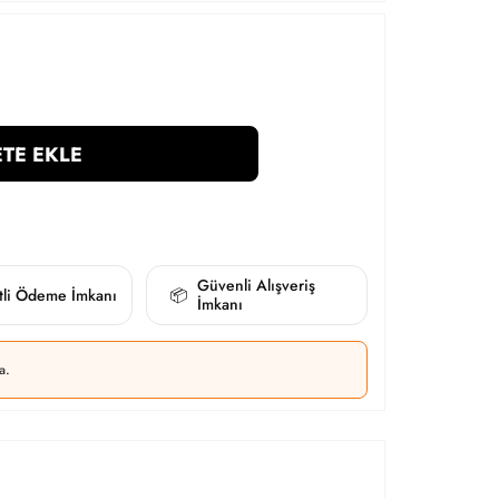
TE EKLE
Güvenli Alışveriş
itli Ödeme İmkanı
📦
İmkanı
a.