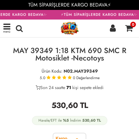
TÜM SİPARİŞLERDE KARGO BEDAVA⚡
LERDE KARGO BEDAVA✨
⚡TÜM SİPARİŞLERDE KARGO BEDAVA✨
0
menü
KARGO BEDAVA
MAY 39349 1:18 KTM 690 SMC R
Motosiklet -Necotoys
Ürün Kodu:
N02.MAY39349
5.0
0
Değerlendirme
Son 24 saatte
34
71
21
kişi sepete ekledi
530,60
TL
Havale/EFT ile
%5
İndirim
530,60
TL