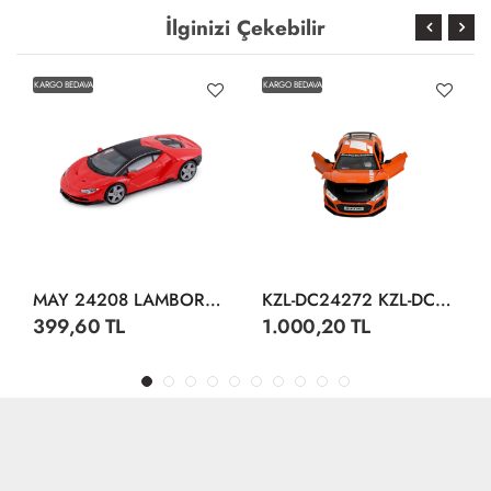
İlginizi Çekebilir
KARGO BEDAVA
KARGO BEDAVA
MAY 24208 LAMBORGHİNİ CENTENARİO DİSPLAY 12 CM
KZL-DC24272 KZL-DC24272 AUDI R8 1:24 ISIKLI SESLI 32
399,60 TL
1.000,20 TL