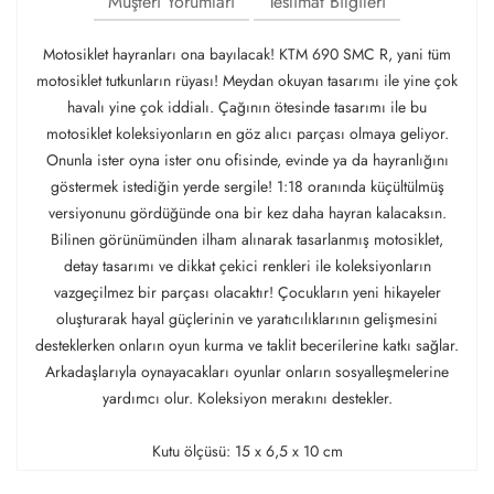
Müşteri Yorumları
Teslimat Bilgileri
Motosiklet hayranları ona bayılacak! KTM 690 SMC R, yani tüm
motosiklet tutkunların rüyası! Meydan okuyan tasarımı ile yine çok
havalı yine çok iddialı. Çağının ötesinde tasarımı ile bu
motosiklet koleksiyonların en göz alıcı parçası olmaya geliyor.
Onunla ister oyna ister onu ofisinde, evinde ya da hayranlığını
göstermek istediğin yerde sergile! 1:18 oranında küçültülmüş
versiyonunu gördüğünde ona bir kez daha hayran kalacaksın.
Bilinen görünümünden ilham alınarak tasarlanmış motosiklet,
detay tasarımı ve dikkat çekici renkleri ile koleksiyonların
vazgeçilmez bir parçası olacaktır! Çocukların yeni hikayeler
oluşturarak hayal güçlerinin ve yaratıcılıklarının gelişmesini
desteklerken onların oyun kurma ve taklit becerilerine katkı sağlar.
Arkadaşlarıyla oynayacakları oyunlar onların sosyalleşmelerine
yardımcı olur. Koleksiyon merakını destekler.
Kutu ölçüsü: 15 x 6,5 x 10 cm