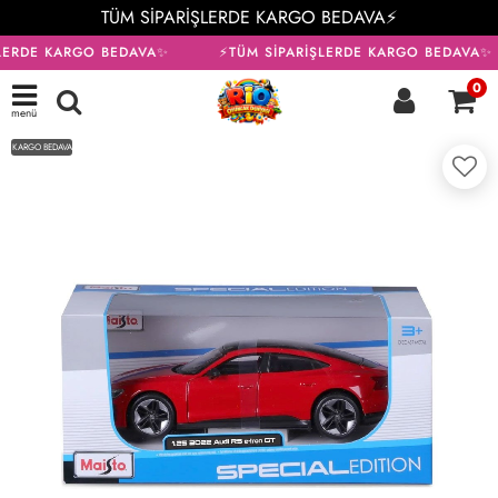
TÜM SİPARİŞLERDE KARGO BEDAVA⚡
LERDE KARGO BEDAVA✨
⚡TÜM SİPARİŞLERDE KARGO BEDAVA✨
0
menü
KARGO BEDAVA