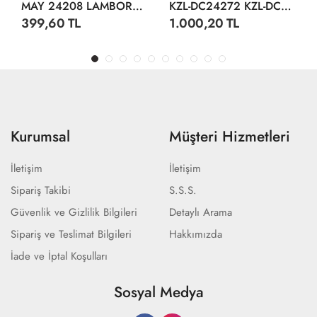
MAY 24208 LAMBORGHİNİ CENTENARİO DİSPLAY 12 CM
KZL-DC24272 KZL-DC24272 AUDI R8 1:24 ISIKLI SESLI 32
399,60 TL
1.000,20 TL
Kurumsal
Müşteri Hizmetleri
İletişim
İletişim
Sipariş Takibi
S.S.S.
Güvenlik ve Gizlilik Bilgileri
Detaylı Arama
Sipariş ve Teslimat Bilgileri
Hakkımızda
İade ve İptal Koşulları
Sosyal Medya