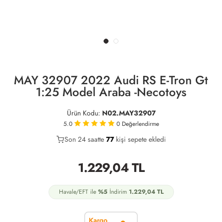
MAY 32907 2022 Audi RS E-Tron Gt
1:25 Model Araba -Necotoys
Ürün Kodu:
N02.MAY32907
5.0
0
Değerlendirme
Son 24 saatte
40
77
32
kişi sepete ekledi
1.229,04
TL
Havale/EFT ile
%5
İndirim
1.229,04
TL