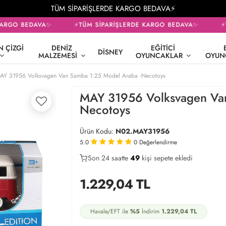
TÜM SİPARİŞLERDE KARGO BEDAVA⚡
ARGO BEDAVA✨
⚡TÜM SİPARİŞLERDE KARGO BEDAVA✨
⚡T
 ÇIZGI
DENIZ
EĞITICI
DISNEY
MALZEMESI
OYUNCAKLAR
OYUN
AY 31956 Volksvagen Van Samba 1:25 Model Araba -Necotoys
MAY 31956 Volksvagen Van
Necotoys
Ürün Kodu:
N02.MAY31956
5.0
0
Değerlendirme
Son 24 saatte
29
49
19
kişi sepete ekledi
1.229,04
TL
Havale/EFT ile
%5
İndirim
1.229,04
TL