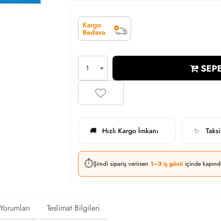
SEPE
Hızlı Kargo İmkanı
Taks
🚚
✨
⏱️
Şimdi sipariş verirsen
1–3 iş günü
içinde kapınd
 Yorumları
Teslimat Bilgileri