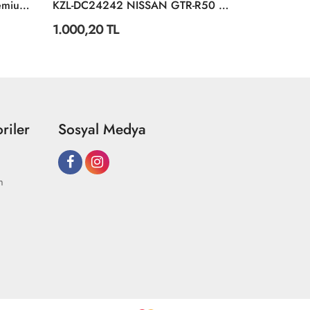
8503000003038 Rescue Premium Cars 6-Asst
KZL-DC24242 NISSAN GTR-R50 1:24 ISIK. SES 32
1.000,20 TL
814,98 TL
riler
Sosyal Medya
m