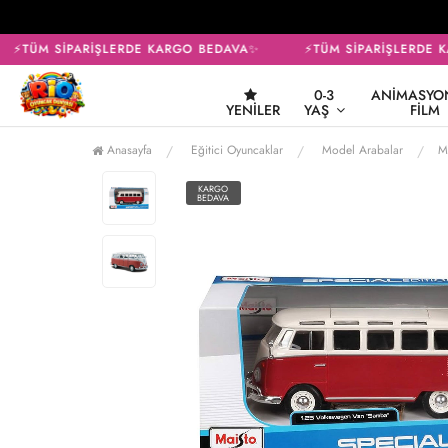
⚡TÜM SİPARİŞLERDE KARGO BEDAVA✨
⚡TÜM SİPARİŞLERDE K
0-3
ANIMASYON
YENILER
YAŞ
FILM
Anasayfa
Eğitici Oyuncaklar
Model Arabalar
M
KARGO
BEDAVA