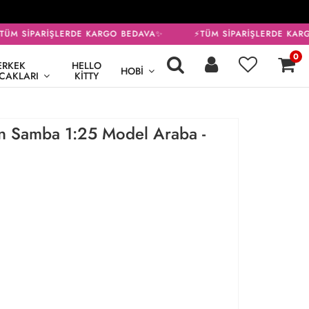
ÜM SİPARİŞLERDE KARGO BEDAVA✨
⚡TÜM SİPARİŞLERDE KARG
0
ERKEK
HELLO
HOBI
CAKLARI
KITTY
 Samba 1:25 Model Araba -