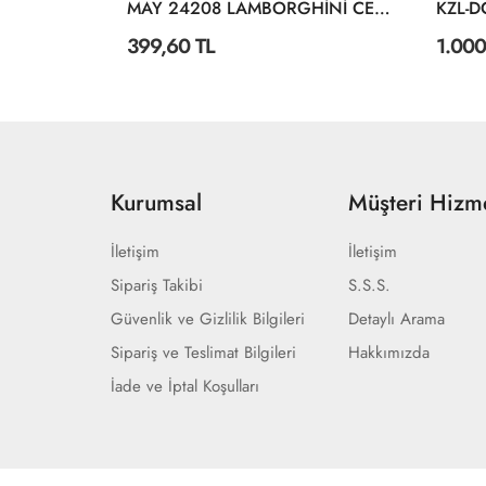
21089 1:24 Burago Volswagen Golf Mk1 Gtı
MAY 24208 LAMBORGHİNİ CENTENARİO DİSPLAY 12 CM
399,60 TL
1.000
Kurumsal
Müşteri Hizme
İletişim
İletişim
Sipariş Takibi
S.S.S.
Güvenlik ve Gizlilik Bilgileri
Detaylı Arama
Sipariş ve Teslimat Bilgileri
Hakkımızda
İade ve İptal Koşulları