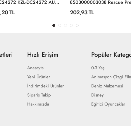
KZL-DC24272 KZL-DC24272 AUDI R8 1:24 ISIKLI SESLI 32
,20 TL
202,93 TL
tleri
Hızlı Erişim
Popüler Katego
Anasayfa
0-3 Yaş
Yeni Ürünler
Animasyon Çizgi Fil
İndirimdeki Ürünler
Deniz Malzemesi
Sipariş Takip
Disney
Hakkımızda
Eğitici Oyuncaklar