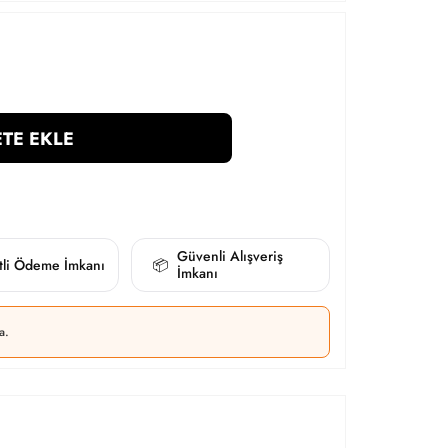
TE EKLE
Güvenli Alışveriş
itli Ödeme İmkanı
📦
İmkanı
a.