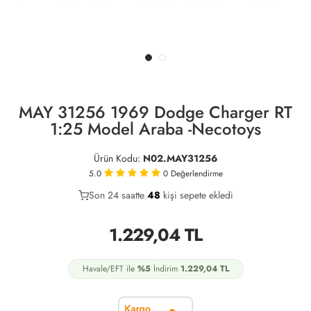
MAY 31256 1969 Dodge Charger RT
1:25 Model Araba -Necotoys
Ürün Kodu:
N02.MAY31256
5.0
0
Değerlendirme
Son 24 saatte
28
48
19
kişi sepete ekledi
1.229,04
TL
Havale/EFT ile
%5
İndirim
1.229,04
TL