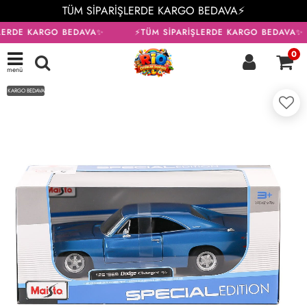
TÜM SİPARİŞLERDE KARGO BEDAVA⚡
LERDE KARGO BEDAVA✨
⚡TÜM SİPARİŞLERDE KARGO BEDAVA✨
0
menü
KARGO BEDAVA