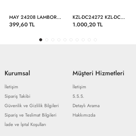
MAY 24208 LAMBORGHİNİ CENTENARİO DİSPLAY 12 CM
KZL-DC24272 KZL-DC24272 AUDI R8 1:24 ISIKLI SESLI 32
399,60 TL
1.000,20 TL
Kurumsal
Müşteri Hizmetleri
İletişim
İletişim
Sipariş Takibi
S.S.S.
Güvenlik ve Gizlilik Bilgileri
Detaylı Arama
Sipariş ve Teslimat Bilgileri
Hakkımızda
İade ve İptal Koşulları