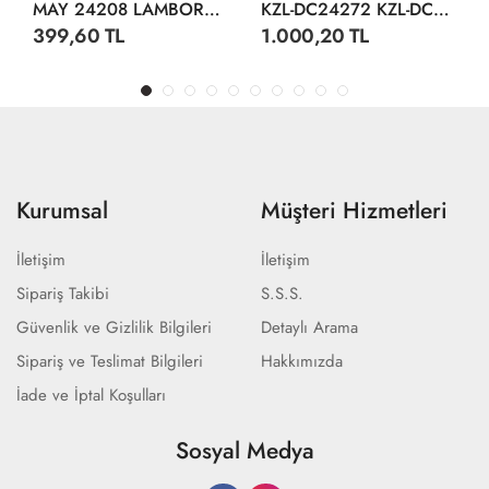
MAY 24208 LAMBORGHİNİ CENTENARİO DİSPLAY 12 CM
KZL-DC24272 KZL-DC24272 AUDI R8 1:24 ISIKLI SESLI 32
399,60 TL
1.000,20 TL
Kurumsal
Müşteri Hizmetleri
İletişim
İletişim
Sipariş Takibi
S.S.S.
Güvenlik ve Gizlilik Bilgileri
Detaylı Arama
Sipariş ve Teslimat Bilgileri
Hakkımızda
İade ve İptal Koşulları
Sosyal Medya