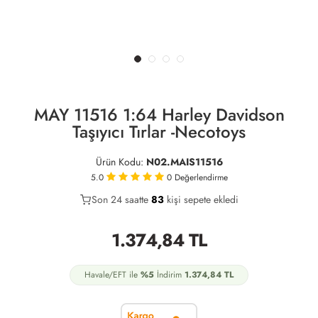
MAY 11516 1:64 Harley Davidson
Taşıyıcı Tırlar -Necotoys
Ürün Kodu:
N02.MAIS11516
5.0
0
Değerlendirme
Son 24 saatte
40
83
31
kişi sepete ekledi
1.374,84
TL
Havale/EFT ile
%5
İndirim
1.374,84
TL