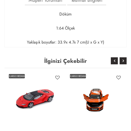
Müşteri Yorumları
Teslimat Bilgileri
Döküm
1:64 Ölçek
Yaklaşık boyutlar: 33.9x 4.7x 7 cm(U x G x Y)
İlginizi Çekebilir
KARGO BEDAVA
KARGO BEDAVA