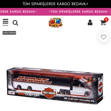
TÜM SİPARİŞLERDE KARGO BEDAVA⚡
LERDE KARGO BEDAVA✨
⚡TÜM SİPARİŞLERDE KARGO BEDAVA✨
0
menü
KARGO BEDAVA