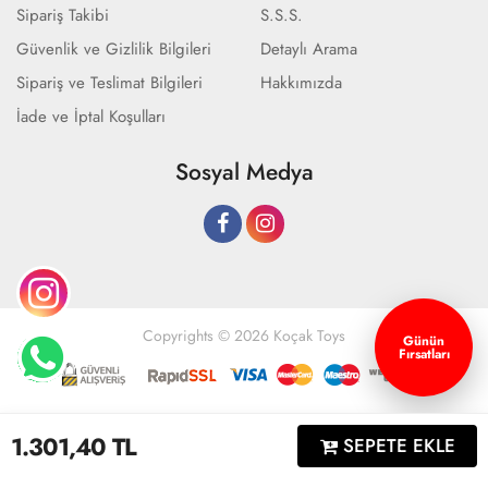
Sipariş Takibi
S.S.S.
Güvenlik ve Gizlilik Bilgileri
Detaylı Arama
Sipariş ve Teslimat Bilgileri
Hakkımızda
İade ve İptal Koşulları
Sosyal Medya
Copyrights © 2026 Koçak Toys
Günün
Fırsatları
Geliştir - powered by innovation
1.301,40
TL
SEPETE EKLE
Anasayfa
Üye Girişi
Sepetim
Sipariş Takibi
İletişim