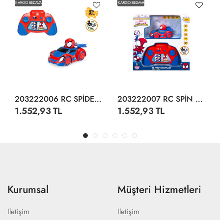
KARGO BEDAVA
KARGO BEDAVA
203222006 RC SPİDEY WEB-CRAWLER 1 50
203222007 RC SPİN TECHNO-RACER 1 50
1.552,93 TL
1.552,93 TL
Kurumsal
Müşteri Hizmetleri
İletişim
İletişim