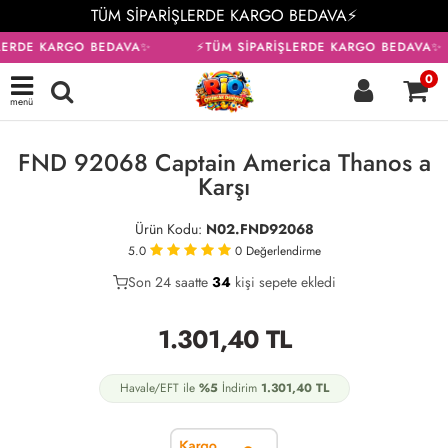
TÜM SİPARİŞLERDE KARGO BEDAVA⚡
LERDE KARGO BEDAVA✨
⚡TÜM SİPARİŞLERDE KARGO BEDAVA✨
0
menü
KARGO BEDAVA
FND 92068 Captain America Thanos a
Karşı
Ürün Kodu:
N02.FND92068
5.0
0
Değerlendirme
Son 24 saatte
29
34
7
kişi sepete ekledi
1.301,40
TL
Havale/EFT ile
%5
İndirim
1.301,40
TL