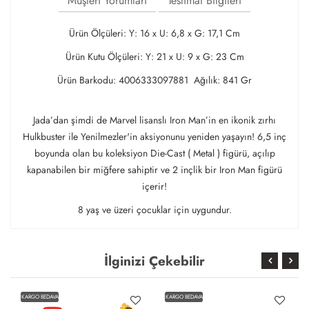
Müşteri Yorumları
Teslimat Bilgileri
Ürün Ölçüleri: Y: 16 x U: 6,8 x G: 17,1 Cm
Ürün Kutu Ölçüleri: Y: 21 x U: 9 x G: 23 Cm
Ürün Barkodu: 4006333097881 Ağılık: 841 Gr
Jada’dan şimdi de Marvel lisanslı Iron Man’in en ikonik zırhı
Hulkbuster ile Yenilmezler'in aksiyonunu yeniden yaşayın! 6,5 inç
boyunda olan bu koleksiyon Die-Cast ( Metal ) figürü, açılıp
kapanabilen bir miğfere sahiptir ve 2 inçlik bir Iron Man figürü
içerir!
8 yaş ve üzeri çocuklar için uygundur.
İlginizi Çekebilir
KARGO BEDAVA
KARGO BEDAVA