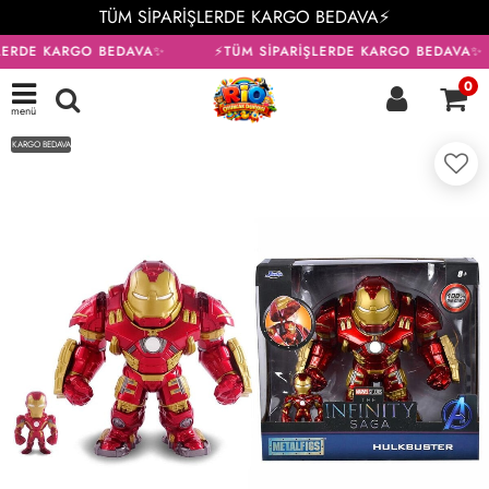
TÜM SİPARİŞLERDE KARGO BEDAVA⚡
LERDE KARGO BEDAVA✨
⚡TÜM SİPARİŞLERDE KARGO BEDAVA✨
0
menü
KARGO BEDAVA