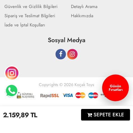
Güvenlik ve Gizlilik Bilgileri
Detaylı Arama
Sipariş ve Teslimat Bilgileri
Hakkımızda
İade ve İptal Koşulları
Sosyal Medya
Copyrights © 2026 Koçak Toys
Günün
Fırsatları
Geliştir - powered by innovation
2.159,89
TL
SEPETE EKLE
Anasayfa
Üye Girişi
Sepetim
Sipariş Takibi
İletişim