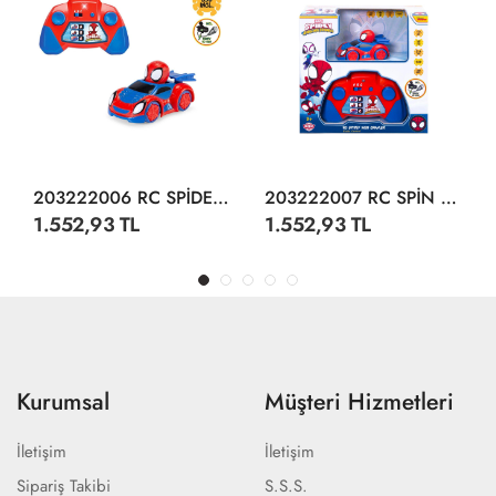
203222006 RC SPİDEY WEB-CRAWLER 1 50
203222007 RC SPİN TECHNO-RACER 1 50
1.552,93 TL
1.552,93 TL
Kurumsal
Müşteri Hizmetleri
İletişim
İletişim
Sipariş Takibi
S.S.S.