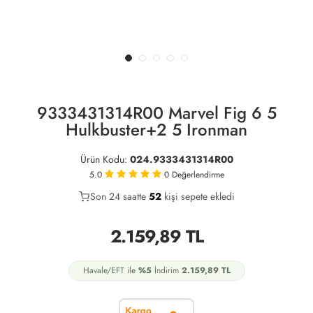
9333431314R00 Marvel Fig 6 5
Hulkbuster+2 5 Ironman
Ürün Kodu:
024.9333431314R00
5.0
0
Değerlendirme
Son 24 saatte
34
52
12
kişi sepete ekledi
2.159,89
TL
Havale/EFT ile
%5
İndirim
2.159,89
TL