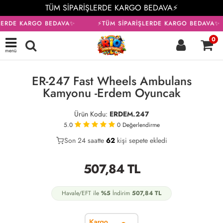
TÜM SİPARİŞLERDE KARGO BEDAVA⚡
LERDE KARGO BEDAVA✨
⚡TÜM SİPARİŞLERDE KARGO BEDAVA✨
0
menü
KARGO BEDAVA
ER-247 Fast Wheels Ambulans
Kamyonu -Erdem Oyuncak
Ürün Kodu:
ERDEM.247
5.0
0
Değerlendirme
Son 24 saatte
37
62
18
kişi sepete ekledi
507,84
TL
Havale/EFT ile
%5
İndirim
507,84
TL