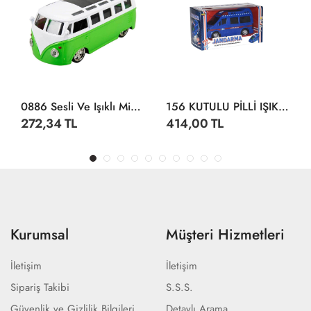
0886 Sesli Ve Işıklı Minibüs 14 Cm -Sunman
156 KUTULU PİLLİ IŞIKLI JANDARMA
272,34 TL
414,00 TL
Kurumsal
Müşteri Hizmetleri
İletişim
İletişim
Sipariş Takibi
S.S.S.
Güvenlik ve Gizlilik Bilgileri
Detaylı Arama