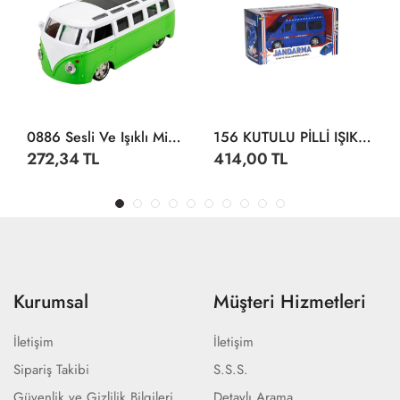
0886 Sesli Ve Işıklı Minibüs 14 Cm -Sunman
156 KUTULU PİLLİ IŞIKLI JANDARMA
272,34 TL
414,00 TL
Kurumsal
Müşteri Hizmetleri
İletişim
İletişim
Sipariş Takibi
S.S.S.
Güvenlik ve Gizlilik Bilgileri
Detaylı Arama