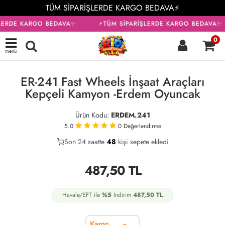
TÜM SİPARİŞLERDE KARGO BEDAVA⚡
LERDE KARGO BEDAVA✨
⚡TÜM SİPARİŞLERDE KARGO BEDAVA✨
0
menü
KARGO BEDAVA
ER-241 Fast Wheels İnşaat Araçları
Kepçeli Kamyon -Erdem Oyuncak
Ürün Kodu:
ERDEM.241
5.0
0
Değerlendirme
Son 24 saatte
29
48
14
kişi sepete ekledi
487,50
TL
Havale/EFT ile
%5
İndirim
487,50
TL