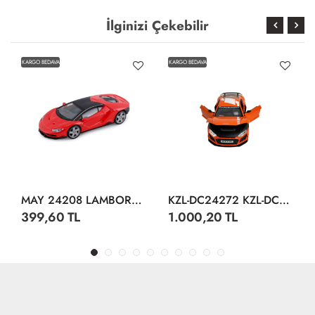
İlginizi Çekebilir
KARGO BEDAVA
KARGO BEDAVA
MAY 24208 LAMBORGHİNİ CENTENARİO DİSPLAY 12 CM
KZL-DC24272 KZL-DC24272 AUDI R8 1:24 ISIKLI SESLI 32
399,60 TL
1.000,20 TL