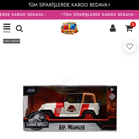
TÜM SİPARİŞLERDE KARGO BEDAVA⚡
LERDE KARGO BEDAVA✨
⚡TÜM SİPARİŞLERDE KARGO BEDAVA✨
0
menü
KARGO BEDAVA