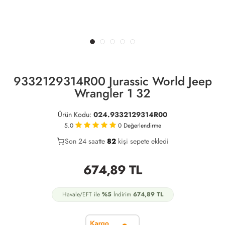
9332129314R00 Jurassic World Jeep
Wrangler 1 32
Ürün Kodu:
024.9332129314R00
5.0
0
Değerlendirme
Son 24 saatte
40
82
19
kişi sepete ekledi
674,89
TL
Havale/EFT ile
%5
İndirim
674,89
TL