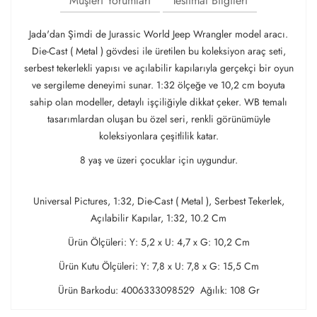
Müşteri Yorumları
Teslimat Bilgileri
Jada'dan Şimdi de Jurassic World Jeep Wrangler model aracı.
Die-Cast ( Metal ) gövdesi ile üretilen bu koleksiyon araç seti,
serbest tekerlekli yapısı ve açılabilir kapılarıyla gerçekçi bir oyun
ve sergileme deneyimi sunar. 1:32 ölçeğe ve 10,2 cm boyuta
sahip olan modeller, detaylı işçiliğiyle dikkat çeker. WB temalı
tasarımlardan oluşan bu özel seri, renkli görünümüyle
koleksiyonlara çeşitlilik katar.
8 yaş ve üzeri çocuklar için uygundur.
Universal Pictures, 1:32, Die-Cast ( Metal ), Serbest Tekerlek,
Açılabilir Kapılar, 1:32, 10.2 Cm
Ürün Ölçüleri: Y: 5,2 x U: 4,7 x G: 10,2 Cm
Ürün Kutu Ölçüleri: Y: 7,8 x U: 7,8 x G: 15,5 Cm
Ürün Barkodu: 4006333098529 Ağılık: 108 Gr