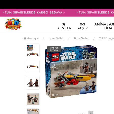
⚡TÜM SİPARİŞLERDE KARGO BEDAVA✨
⚡TÜM SİPARİŞLERDE KA
0-3
ANIMASYON
YENILER
YAŞ
FILM
Anasayfa
Spor Setleri
Boks Setleri
75437 Lego
KARGO
BEDAVA