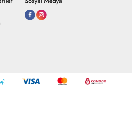
riler
Sosyal Medya
m