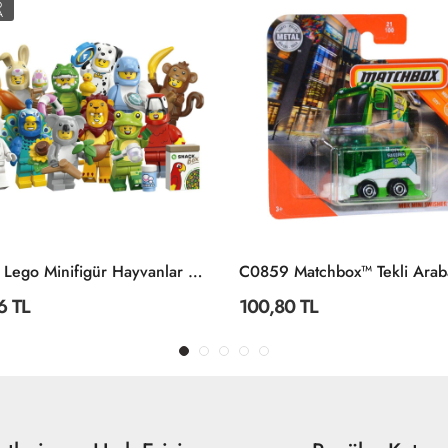
O
A
71051 Lego Minifigür Hayvanlar Seri 28 +5 Yaş
6 TL
100,80 TL