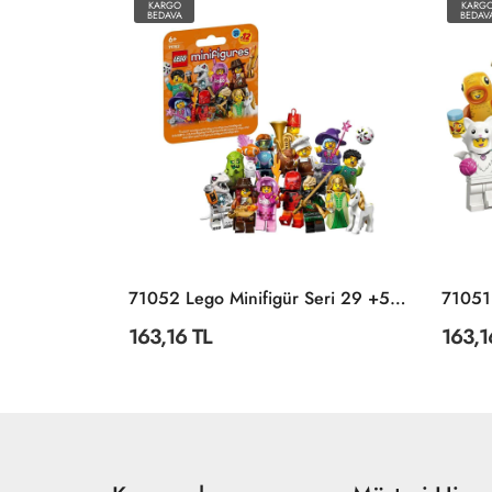
KARGO
KARG
BEDAVA
BEDAV
POLI ZR-915 Robocar Poli Quick Transforming Mini Rescue Deluxe Set
71052 Lego Minifigür Seri 29 +5 Yaş
163,16 TL
163,1