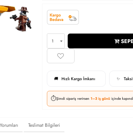
SEPE
Hızlı Kargo İmkanı
Taks
🚚
✨
⏱️
Şimdi sipariş verirsen
1–3 iş günü
içinde kapınd
 Yorumları
Teslimat Bilgileri