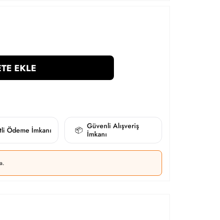
TE EKLE
Güvenli Alışveriş
itli Ödeme İmkanı
📦
İmkanı
a.