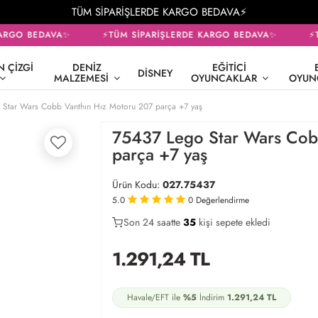
TÜM SİPARİŞLERDE KARGO BEDAVA⚡
RGO BEDAVA✨
⚡TÜM SİPARİŞLERDE KARGO BEDAVA✨
⚡TÜ
 ÇIZGI
DENIZ
EĞITICI
DISNEY
MALZEMESI
OYUNCAKLAR
OYUN
 Star Wars Cobb Vanthın Hız Motoru 207 parça +7 yaş
75437 Lego Star Wars Cob
parça +7 yaş
Ürün Kodu:
027.75437
5.0
0
Değerlendirme
Son 24 saatte
21
37
14
kişi sepete ekledi
1.291,24
TL
Havale/EFT ile
%5
İndirim
1.291,24
TL