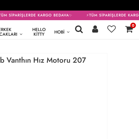
M SİPARİŞLERDE KARGO BEDAVA✨
⚡TÜM SİPARİŞLERDE KARGO
0
ERKEK
HELLO
HOBI
CAKLARI
KITTY
b Vanthın Hız Motoru 207