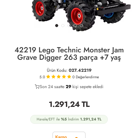
42219 Lego Technic Monster Jam
Grave Digger 263 parça +7 yaş
Ürün Kodu:
027.42219
5.0
0
Değerlendirme
Son 24 saatte
23
29
11
kişi sepete ekledi
1.291,24
TL
Havale/EFT ile
%5
İndirim
1.291,24
TL