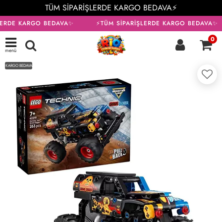
TÜM SİPARİŞLERDE KARGO BEDAVA⚡
LERDE KARGO BEDAVA✨
⚡TÜM SİPARİŞLERDE KARGO BEDAVA✨
0
menü
KARGO BEDAVA