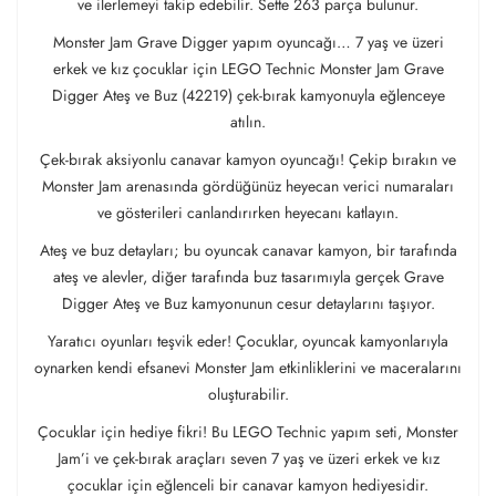
ve ilerlemeyi takip edebilir. Sette 263 parça bulunur.
Monster Jam Grave Digger yapım oyuncağı… 7 yaş ve üzeri
erkek ve kız çocuklar için LEGO Technic Monster Jam Grave
Digger Ateş ve Buz (42219) çek-bırak kamyonuyla eğlenceye
atılın.
Çek-bırak aksiyonlu canavar kamyon oyuncağı! Çekip bırakın ve
Monster Jam arenasında gördüğünüz heyecan verici numaraları
ve gösterileri canlandırırken heyecanı katlayın.
Ateş ve buz detayları; bu oyuncak canavar kamyon, bir tarafında
ateş ve alevler, diğer tarafında buz tasarımıyla gerçek Grave
Digger Ateş ve Buz kamyonunun cesur detaylarını taşıyor.
Yaratıcı oyunları teşvik eder! Çocuklar, oyuncak kamyonlarıyla
oynarken kendi efsanevi Monster Jam etkinliklerini ve maceralarını
oluşturabilir.
Çocuklar için hediye fikri! Bu LEGO Technic yapım seti, Monster
Jam’i ve çek-bırak araçları seven 7 yaş ve üzeri erkek ve kız
çocuklar için eğlenceli bir canavar kamyon hediyesidir.