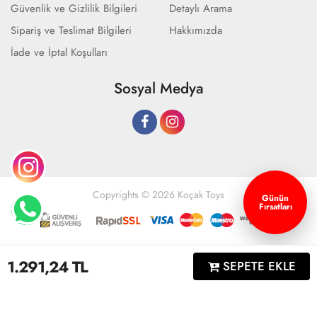
Güvenlik ve Gizlilik Bilgileri
Detaylı Arama
Sipariş ve Teslimat Bilgileri
Hakkımızda
İade ve İptal Koşulları
Sosyal Medya
Copyrights © 2026 Koçak Toys
Günün
Fırsatları
Geliştir - powered by innovation
1.291,24
TL
SEPETE EKLE
Anasayfa
Üye Girişi
Sepetim
Sipariş Takibi
İletişim