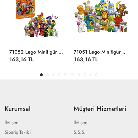
71052 Lego Minifigür Seri 29 +5 Yaş
71051 Lego Minifigür Hayvanlar Seri 28 +5 Yaş
163,16 TL
163,16 TL
Kurumsal
Müşteri Hizmetleri
İletişim
İletişim
Sipariş Takibi
S.S.S.