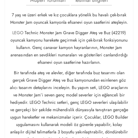
Müşteri Yorumları
Teslimat Bilgileri
7 yaş ve üzeri erkek ve kız çocuklara yönelik bu havalı çek-bırak
Monster Jam oyuncak kamyonla efsanevi oyun saatlerini ateşleyin.
LEGO
Technic Monster Jam Grave Digger Ateş ve Buz (42219)
oyuncak kamyonu harekete geçirmek için çek-bırak fonksiyonunu
kullanın. Genç canavar kamyon hayranlarının, Monster Jam
arenasından en sevdikleri numaraları ve gösterileri canlandırdığı
efsanevi oyun saatlerine hazırlanın.
Bir tarafında ateş ve alevler, diğer tarafında buz tasarımı olan
gerçek Grave Digger Ateş ve Buz kamyonundan esinlenen göz
alıcı tasarım detaylarını inceleyin. Bu yapım seti, LEGO araçlarını
ve Monster Jam’i seven genç model severler için eğlenceli bir
hediyedir. LEGO Technic setleri, genç LEGO severleri ulaşılabilir
ve gerçekçi bir şekilde mühendislik dünyasıyla tanıştıran gerçeğe
uygun hareketler ve mekanizmalar içerir. Çocuklar, LEGO Builder
uygulamasını kullanarak modeli öz güvenle yapabilir, kolay
anlaşılır dijital talimatlarla 3 boyutlu yakınlaştırabilir, döndürebilir