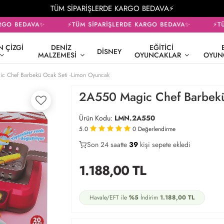
TÜM SİPARİŞLERDE KARGO BEDAVA⚡
GO BEDAVA✨
⚡TÜM SİPARİŞLERDE KARGO BEDAVA✨
⚡TÜM
 ÇIZGI
DENIZ
EĞITICI
DISNEY
MALZEMESI
OYUNCAKLAR
OYUN
c Chef Barbekü Ocak Seti -Limon Oyuncak
2A550 Magic Chef Barbekü
Ürün Kodu:
LMN.2A550
5.0
0
Değerlendirme
Son 24 saatte
Son 24 saatte
26
41
14
kişi sepete ekledi
kişi satın aldı
1.188,00
TL
Havale/EFT ile
%5
İndirim
1.188,00
TL