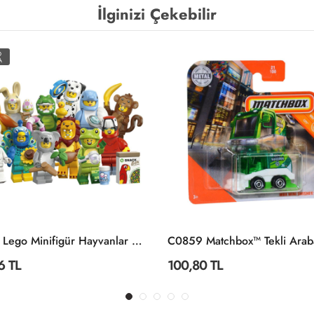
İlginizi Çekebilir
O
A
71051 Lego Minifigür Hayvanlar Seri 28 +5 Yaş
6 TL
100,80 TL