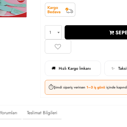
SEPE
Hızlı Kargo İmkanı
Taks
🚚
✨
⏱️
Şimdi sipariş verirsen
1–3 iş günü
içinde kapınd
 Yorumları
Teslimat Bilgileri