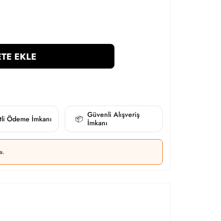
TE EKLE
Güvenli Alışveriş
itli Ödeme İmkanı
📦
İmkanı
a.