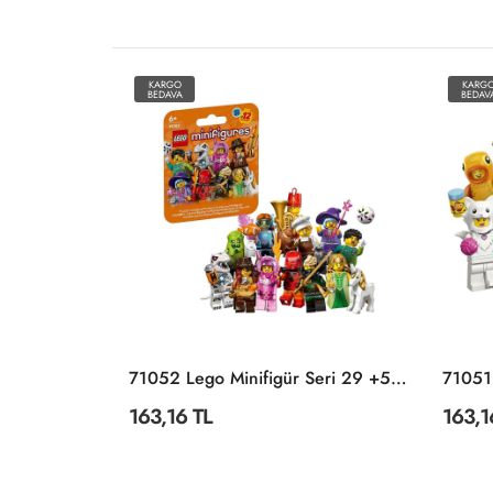
KARGO
KARG
BEDAVA
BEDAV
POLI ZR-915 Robocar Poli Quick Transforming Mini Rescue Deluxe Set
71052 Lego Minifigür Seri 29 +5 Yaş
163,16 TL
163,1