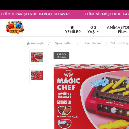
TÜM SİPARİŞLERDE KARGO BEDAVA✨
⚡TÜM SİPARİŞLERDE KAR
0-3
ANIMASYON
YENILER
YAŞ
FILM
Anasayfa
Spor Setleri
Boks Setleri
2A550 Magi
KARGO
BEDAVA