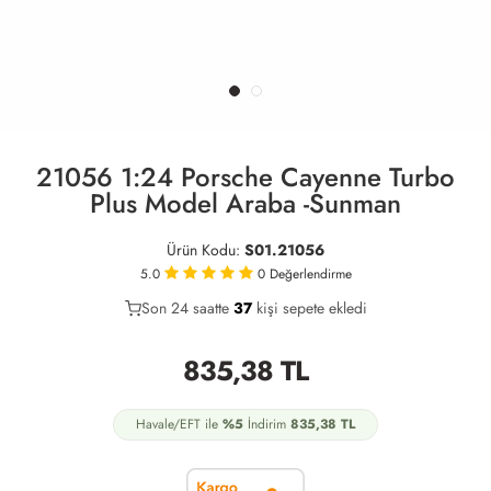
21056 1:24 Porsche Cayenne Turbo
Plus Model Araba -Sunman
Ürün Kodu:
S01.21056
5.0
0
Değerlendirme
Son 24 saatte
19
37
13
kişi sepete ekledi
835,38
TL
Havale/EFT ile
%5
İndirim
835,38
TL