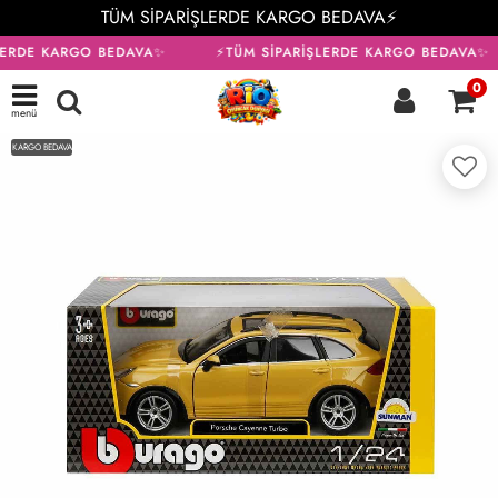
TÜM SİPARİŞLERDE KARGO BEDAVA⚡
LERDE KARGO BEDAVA✨
⚡TÜM SİPARİŞLERDE KARGO BEDAVA✨
0
menü
KARGO BEDAVA