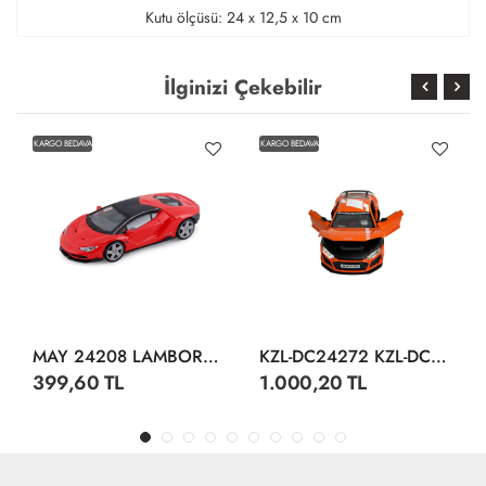
Kutu ölçüsü: 24 x 12,5 x 10 cm
İlginizi Çekebilir
KARGO BEDAVA
KARGO BEDAVA
MAY 24208 LAMBORGHİNİ CENTENARİO DİSPLAY 12 CM
KZL-DC24272 KZL-DC24272 AUDI R8 1:24 ISIKLI SESLI 32
399,60 TL
1.000,20 TL