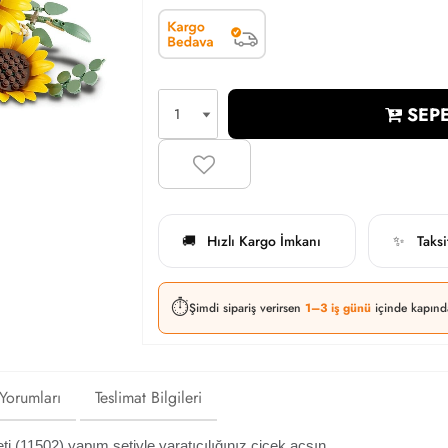
SEPE
Hızlı Kargo İmkanı
Taks
🚚
✨
⏱️
Şimdi sipariş verirsen
1–3 iş günü
içinde kapınd
 Yorumları
Teslimat Bilgileri
i (11502) yapım setiyle yaratıcılığınız çiçek açsın.