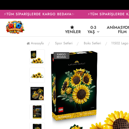
⚡TÜM SİPARİŞLERDE KARGO BEDAVA✨
⚡TÜM SİPARİŞLERDE K
0-3
ANIMASYON
YENILER
YAŞ
FILM
Anasayfa
Spor Setleri
Boks Setleri
11502 Lego 
KARGO
BEDAVA