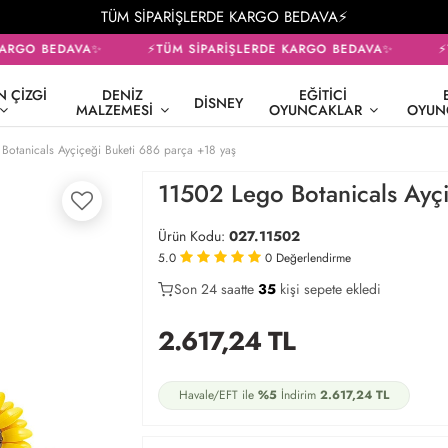
TÜM SİPARİŞLERDE KARGO BEDAVA⚡
ARGO BEDAVA✨
⚡TÜM SİPARİŞLERDE KARGO BEDAVA✨
⚡T
 ÇIZGI
DENIZ
EĞITICI
DISNEY
MALZEMESI
OYUNCAKLAR
OYUN
Botanicals Ayçiçeği Buketi 686 parça +18 yaş
11502 Lego Botanicals Ayçi
Ürün Kodu:
027.11502
5.0
0
Değerlendirme
Son 24 saatte
20
35
7
kişi sepete ekledi
2.617,24
TL
Havale/EFT ile
%5
İndirim
2.617,24
TL