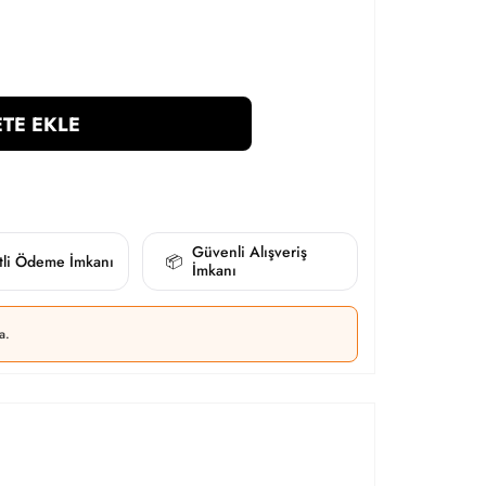
TE EKLE
Güvenli Alışveriş
itli Ödeme İmkanı
📦
İmkanı
a.