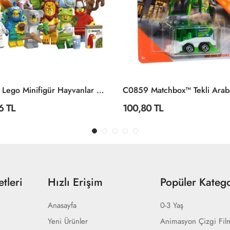
71051 Lego Minifigür Hayvanlar Seri 28 +5 Yaş
6 TL
100,80 TL
tleri
Hızlı Erişim
Popüler Katego
Anasayfa
0-3 Yaş
Yeni Ürünler
Animasyon Çizgi Fil