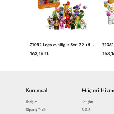
POLI ZR-915 Robocar Poli Quick Transforming Mini Rescue Deluxe Set
71052 Lego Minifigür Seri 29 +5 Yaş
163,16 TL
163,1
Kurumsal
Müşteri Hizme
İletişim
İletişim
Sipariş Takibi
S.S.S.