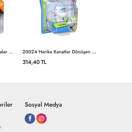
C0859 Matchbox™ Tekli Arabalar / Asorti Seçilemez.
20024 Harika Kanatlar Dönüşen ASTRA Mini Figür
HLW10 Disne
314,40 TL
637,49 TL
riler
Sosyal Medya
m