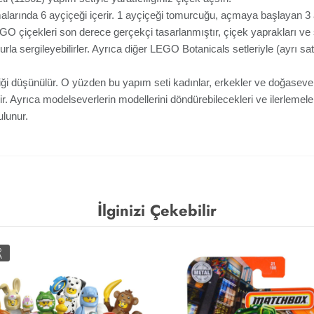
larında 6 ayçiçeği içerir. 1 ayçiçeği tomurcuğu, açmaya başlayan 3 
EGO çiçekleri son derece gerçekçi tasarlanmıştır, çiçek yaprakları ve s
ururla sergileyebilirler. Ayrıca diğer LEGO Botanicals setleriyle (ayrı sat
ettiği düşünülür. O yüzden bu yapım seti kadınlar, erkekler ve doğaseve
r. Ayrıca modelseverlerin modellerini döndürebilecekleri ve ilerlemele
lunur.
İlginizi Çekebilir
O
A