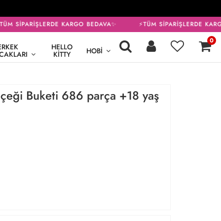
ÜM SİPARİŞLERDE KARGO BEDAVA✨
⚡TÜM SİPARİŞLERDE KARG
0
ERKEK
HELLO
HOBI
CAKLARI
KITTY
çeği Buketi 686 parça +18 yaş