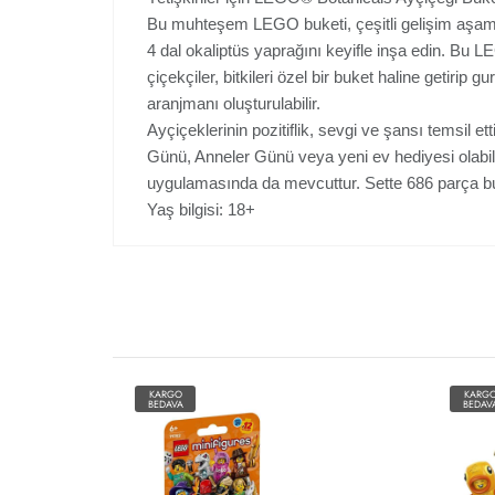
Bu muhteşem LEGO buketi, çeşitli gelişim aşama
4 dal okaliptüs yaprağını keyifle inşa edin. Bu L
çiçekçiler, bitkileri özel bir buket haline getirip g
aranjmanı oluşturulabilir.
Ayçiçeklerinin pozitiflik, sevgi ve şansı temsil 
Günü, Anneler Günü veya yeni ev hediyesi olabili
uygulamasında da mevcuttur. Sette 686 parça bu
Yaş bilgisi: 18+
KARGO
KARG
BEDAVA
BEDAV