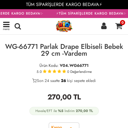
TÜM SİPARİŞLERDE KARGO BEDAVA⚡
LERDE KARGO BEDAVA✨
⚡TÜM SİPARİŞLERDE KARGO BEDAVA✨
0
menü
KARGO BEDAVA
WG-66771 Parlak Drape Elbiseli Bebek
29 cm -Vardem
Ürün Kodu:
V04.WG66771
5.0
0
Değerlendirme
Son 24 saatte
18
26
5
kişi sepete ekledi
270,00
TL
Havale/EFT ile
%5
İndirim
270,00
TL