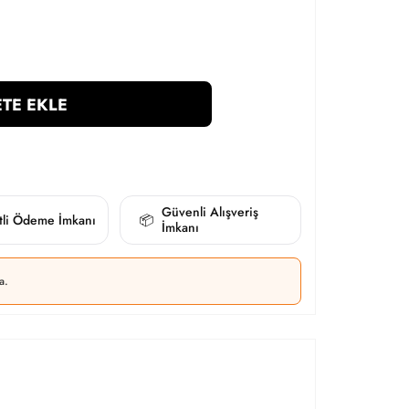
TE EKLE
Güvenli Alışveriş
itli Ödeme İmkanı
📦
İmkanı
a.