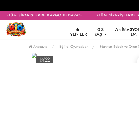
⚡TÜM SİPARİŞLERDE KARGO BEDAVA✨
⚡TÜM SİPARİŞLERDE 
0-3
ANIMASYON
YENILER
YAŞ
FILM
Anasayfa
Eğitici Oyuncaklar
Manken Bebek ve Oyun S
KARGO
BEDAVA