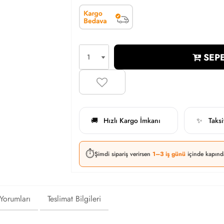
SEPE
Hızlı Kargo İmkanı
Taks
🚚
✨
⏱️
Şimdi sipariş verirsen
1–3 iş günü
içinde kapınd
 Yorumları
Teslimat Bilgileri