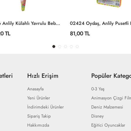
02286 Anlily Külahlı Yavrulu Bebek -Oydaş
0 TL
81,00 TL
tleri
Hızlı Erişim
Popüler Katego
Anasayfa
0-3 Yaş
Yeni Ürünler
Animasyon Çizgi Fil
İndirimdeki Ürünler
Deniz Malzemesi
Sipariş Takip
Disney
Hakkımızda
Eğitici Oyuncaklar