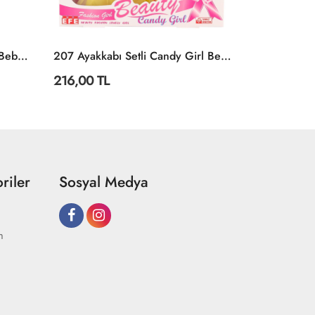
02424 Oydaş, Anlily Pusetli Bebek / Kartela / +3 Yaş
207 Ayakkabı Setli Candy Girl Bebek -Efe Toys
203 SİMGE
216,00 TL
90,00 TL
riler
Sosyal Medya
m