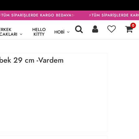
ÜM SİPARİŞLERDE KARGO BEDAVA✨
⚡TÜM SİPARİŞLERDE KAR
0
ERKEK
HELLO
HOBI
CAKLARI
KITTY
ebek 29 cm -Vardem