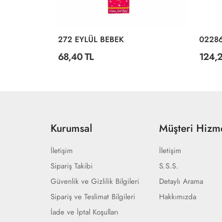
02413 Oydaş, Anlily Yürüteçli Bebek / +3 Yaş
272 EYLÜL BEBEK
68,40 TL
124,2
Kurumsal
Müşteri Hizme
İletişim
İletişim
Sipariş Takibi
S.S.S.
Güvenlik ve Gizlilik Bilgileri
Detaylı Arama
Sipariş ve Teslimat Bilgileri
Hakkımızda
İade ve İptal Koşulları