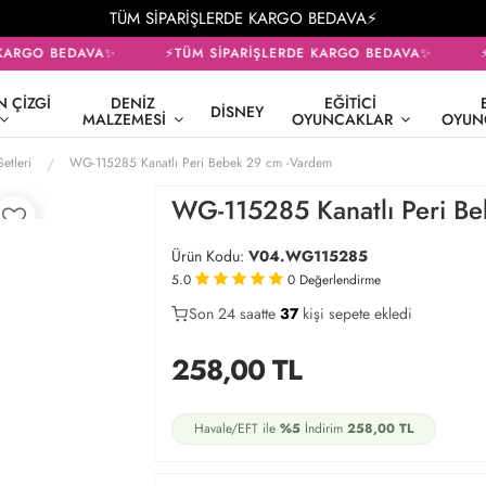
TÜM SİPARİŞLERDE KARGO BEDAVA⚡
KARGO BEDAVA✨
⚡TÜM SİPARİŞLERDE KARGO BEDAVA✨
⚡T
 ÇIZGI
DENIZ
EĞITICI
DISNEY
MALZEMESI
OYUNCAKLAR
OYUN
etleri
WG-115285 Kanatlı Peri Bebek 29 cm -Vardem
WG-115285 Kanatlı Peri B
Ürün Kodu:
V04.WG115285
5.0
0
Değerlendirme
Son 24 saatte
21
37
14
kişi sepete ekledi
258,00
TL
Havale/EFT ile
%5
İndirim
258,00
TL