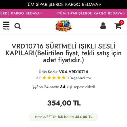
TÜM SİPARİŞLERDE KARGO BEDAVA⚡
LERDE KARGO BEDAVA✨
⚡TÜM SİPARİŞLERDE KARGO BEDAVA✨
0
menü
KARGO BEDAVA
VRD10716 SÜRTMELİ IŞIKLI SESLİ
KAPILARI(Belirtilen fiyat, tekli satış için
adet fiyatıdır.)
Ürün Kodu:
V04.VRD10716
5.0
0
Değerlendirme
Son 24 saatte
21
34
10
kişi sepete ekledi
354,00
TL
Havale/EFT ile
%5
İndirim
354,00
TL