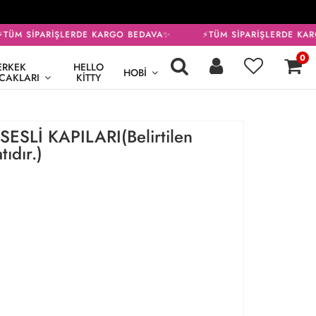
TÜM SİPARİŞLERDE KARGO BEDAVA✨
⚡TÜM SİPARİŞLERDE KAR
0
ERKEK
HELLO
HOBI
CAKLARI
KITTY
ESLİ KAPILARI(Belirtilen
tıdır.)