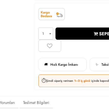
SEPE
Hızlı Kargo İmkanı
Taks
🚚
✨
⏱️
Şimdi sipariş verirsen
1–3 iş günü
içinde kapınd
 Yorumları
Teslimat Bilgileri