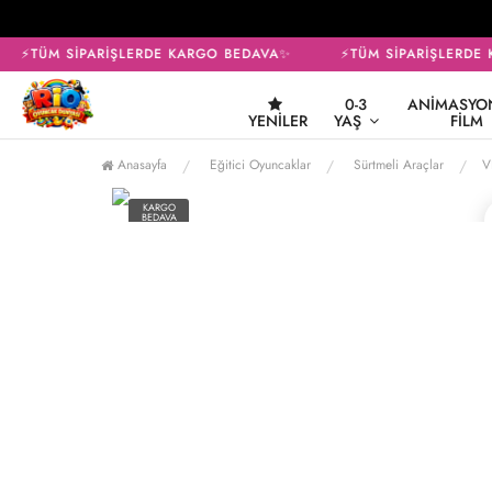
⚡TÜM SİPARİŞLERDE KARGO BEDAVA✨
⚡TÜM SİPARİŞLERDE 
0-3
ANIMASYON
YENILER
YAŞ
FILM
Anasayfa
Eğitici Oyuncaklar
Sürtmeli Araçlar
V
KARGO
BEDAVA