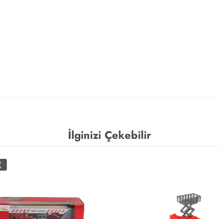
İlginizi Çekebilir
O
A