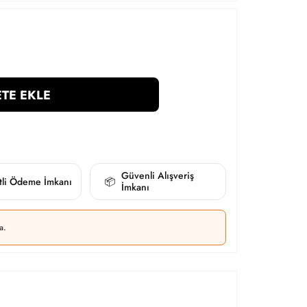
TE EKLE
Güvenli Alışveriş
itli Ödeme İmkanı
📦
İmkanı
a.