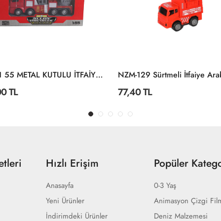
8828 1 55 METAL KUTULU İTFAİYE ARACI
0 TL
77,40 TL
tleri
Hızlı Erişim
Popüler Katego
Anasayfa
0-3 Yaş
Yeni Ürünler
Animasyon Çizgi Fil
İndirimdeki Ürünler
Deniz Malzemesi