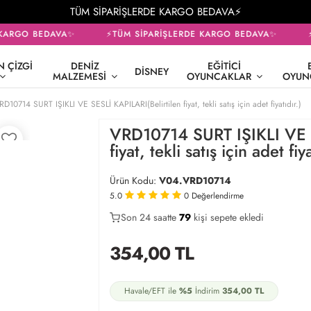
TÜM SİPARİŞLERDE KARGO BEDAVA⚡
KARGO BEDAVA✨
⚡TÜM SİPARİŞLERDE KARGO BEDAVA✨
⚡
 ÇIZGI
DENIZ
EĞITICI
DISNEY
MALZEMESI
OYUNCAKLAR
OYUN
RD10714 SURT IŞIKLI VE SESLİ KAPILARI(Belirtilen fiyat, tekli satış için adet fiyatıdır.)
VRD10714 SURT IŞIKLI VE S
fiyat, tekli satış için adet fiya
Ürün Kodu:
V04.VRD10714
5.0
0
Değerlendirme
Son 24 saatte
40
79
30
kişi sepete ekledi
354,00
TL
Havale/EFT ile
%5
İndirim
354,00
TL