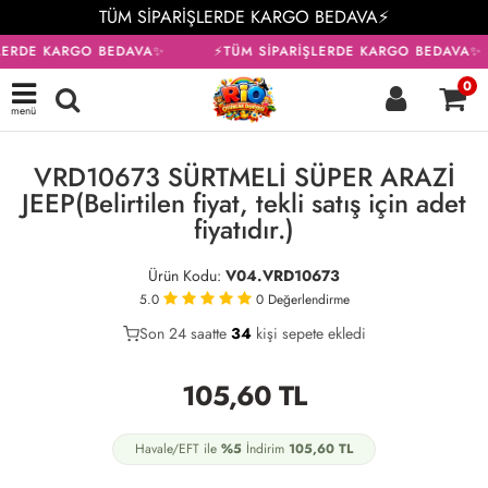
TÜM SİPARİŞLERDE KARGO BEDAVA⚡
LERDE KARGO BEDAVA✨
⚡TÜM SİPARİŞLERDE KARGO BEDAVA✨
0
menü
VRD10673 SÜRTMELİ SÜPER ARAZİ
JEEP(Belirtilen fiyat, tekli satış için adet
fiyatıdır.)
Ürün Kodu:
V04.VRD10673
5.0
0
Değerlendirme
Son 24 saatte
21
34
10
kişi sepete ekledi
105,60
TL
Havale/EFT ile
%5
İndirim
105,60
TL