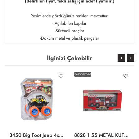
(Belirtilen fiyat, tekli satış için adet fiyatıdır.)
Resimlerde gördüğünüz renkler mevcuttur.
- Açılabilen kapılar
-Sürtmeli araçlar
-Döküm metal ve plastik parçalar
İlginizi Çekebilir
KARGO BEDAVA
3450 Big Foot Jeep 4x4 1:36 -Sunman
8828 1 55 METAL KUTULU İTFAİYE ARACI