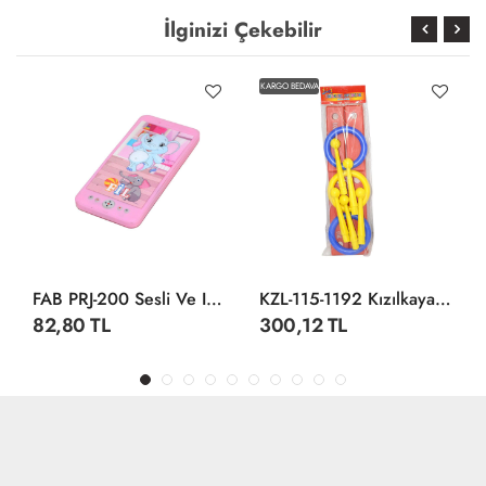
İlginizi Çekebilir
KARGO BEDAVA
FAB PRJ-200 Sesli Ve Işıklı Neşeli Telefonum -Prestij
KZL-115-1192 Kızılkaya, Halka Oyunu
82,80 TL
300,12 TL