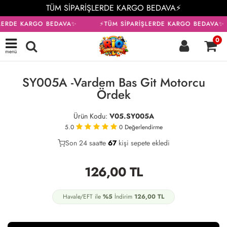
TÜM SİPARİŞLERDE KARGO BEDAVA⚡
LERDE KARGO BEDAVA✨
⚡TÜM SİPARİŞLERDE KARGO BEDAVA✨
0
menü
SY005A -Vardem Bas Git Motorcu
Ördek
Ürün Kodu:
V05.SY005A
5.0
0
Değerlendirme
Son 24 saatte
32
67
20
kişi sepete ekledi
126,00
TL
Havale/EFT ile
%5
İndirim
126,00
TL