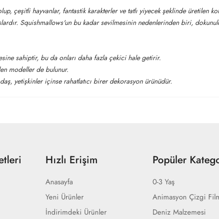
, çeşitli hayvanlar, fantastik karakterler ve tatlı yiyecek şeklinde üretilen ko
mışlardır. Squishmallows'un bu kadar sevilmesinin nedenlerinden biri, dokun
ine sahiptir, bu da onları daha fazla çekici hale getirir.
ilen modeller de bulunur.
aş, yetişkinler içinse rahatlatıcı birer dekorasyon ürünüdür.
tleri
Hızlı Erişim
Popüler Katego
Anasayfa
0-3 Yaş
Yeni Ürünler
Animasyon Çizgi Fil
İndirimdeki Ürünler
Deniz Malzemesi