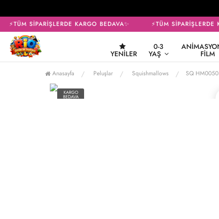
⚡TÜM SİPARİŞLERDE KARGO BEDAVA✨
⚡TÜM SİPARİŞLERDE 
0-3
ANIMASYON
YENILER
YAŞ
FILM
Anasayfa
Peluşlar
Squishmallows
SQ HM00503 
KARGO
BEDAVA