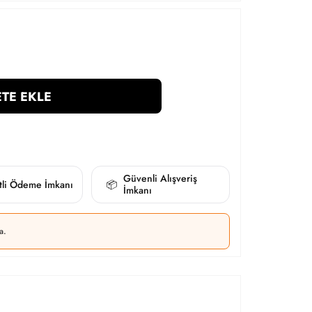
TE EKLE
Güvenli Alışveriş
itli Ödeme İmkanı
📦
İmkanı
a.