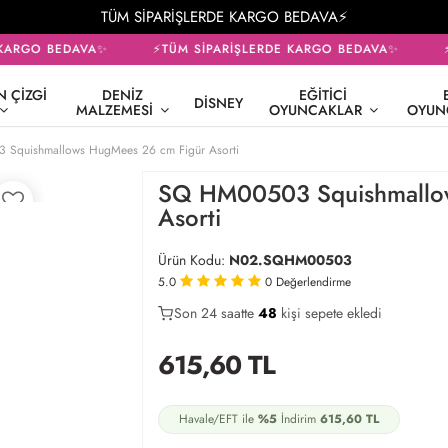
TÜM SİPARİŞLERDE KARGO BEDAVA⚡
KARGO BEDAVA✨
⚡TÜM SİPARİŞLERDE KARGO BEDAVA✨
⚡
 ÇIZGI
DENIZ
EĞITICI
DISNEY
MALZEMESI
OYUNCAKLAR
OYUN
Squishmallows HugMees 26 cm Figür Asorti
SQ HM00503 Squishmallo
Asorti
Ürün Kodu:
N02.SQHM00503
5.0
0
Değerlendirme
Son 24 saatte
39
48
14
kişi sepete ekledi
615,60
TL
Havale/EFT ile
%5
İndirim
615,60
TL