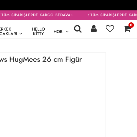
TÜM SİPARİŞLERDE KARGO BEDAVA✨
⚡TÜM SİPARİŞLERDE KAR
0
ERKEK
HELLO
HOBI
CAKLARI
KITTY
ws HugMees 26 cm Figür