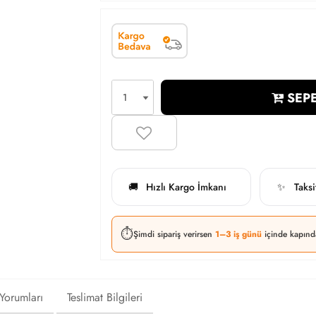
SEPE
Hızlı Kargo İmkanı
Taks
🚚
✨
⏱️
Şimdi sipariş verirsen
1–3 iş günü
içinde kapınd
 Yorumları
Teslimat Bilgileri