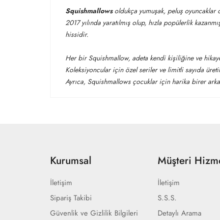
Squishmallows
oldukça yumuşak, peluş oyuncaklar olup
2017 yılında yaratılmış olup, hızla popülerlik kazan
hissidir.
Her bir Squishmallow, adeta kendi kişiliğine ve hikayes
Koleksiyoncular için özel seriler ve limitli sayıda üret
Ayrıca, Squishmallows çocuklar için harika birer arkad
Kurumsal
Müşteri Hizme
İletişim
İletişim
Sipariş Takibi
S.S.S.
Güvenlik ve Gizlilik Bilgileri
Detaylı Arama