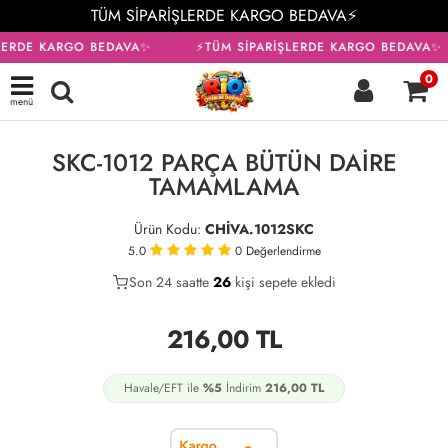
TÜM SİPARİŞLERDE KARGO BEDAVA⚡
LERDE KARGO BEDAVA✨
⚡TÜM SİPARİŞLERDE KARGO BEDAVA✨
0
menü
KARGO BEDAVA
SKC-1012 PARÇA BÜTÜN DAİRE
TAMAMLAMA
Ürün Kodu:
CHİVA.1012SKC
5.0
0
Değerlendirme
Son 24 saatte
22
26
9
kişi sepete ekledi
216,00
TL
Havale/EFT ile
%5
İndirim
216,00
TL