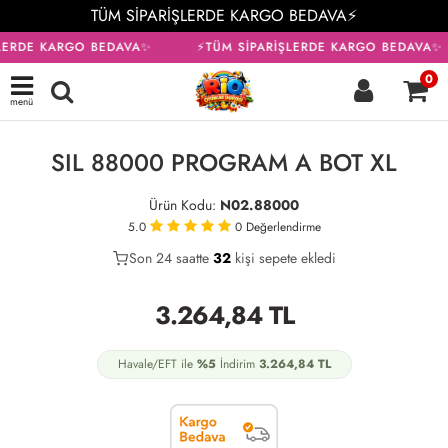
TÜM SİPARİŞLERDE KARGO BEDAVA⚡
LERDE KARGO BEDAVA✨
⚡TÜM SİPARİŞLERDE KARGO BEDAVA✨
0
menü
KARGO BEDAVA
SIL 88000 PROGRAM A BOT XL
Ürün Kodu:
N02.88000
5.0
0
Değerlendirme
Son 24 saatte
18
32
8
kişi sepete ekledi
3.264,84
TL
Havale/EFT ile
%5
İndirim
3.264,84
TL